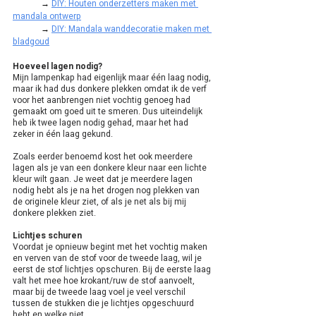
	→ 
DIY: Houten onderzetters maken met 
mandala ontwerp
	→ 
DIY: Mandala wanddecoratie maken met 
bladgoud
Hoeveel lagen nodig?
Mijn lampenkap had eigenlijk maar één laag nodig, 
maar ik had dus donkere plekken omdat ik de verf 
voor het aanbrengen niet vochtig genoeg had 
gemaakt om goed uit te smeren. Dus uiteindelijk 
heb ik twee lagen nodig gehad, maar het had 
zeker in één laag gekund. 
Zoals eerder benoemd kost het ook meerdere 
lagen als je van een donkere kleur naar een lichte 
kleur wilt gaan. Je weet dat je meerdere lagen 
nodig hebt als je na het drogen nog plekken van 
de originele kleur ziet, of als je net als bij mij 
donkere plekken ziet. 
Lichtjes schuren
Voordat je opnieuw begint met het vochtig maken 
en verven van de stof voor de tweede laag, wil je 
eerst de stof lichtjes opschuren. Bij de eerste laag 
valt het mee hoe krokant/ruw de stof aanvoelt, 
maar bij de tweede laag voel je veel verschil 
tussen de stukken die je lichtjes opgeschuurd 
hebt en welke niet.