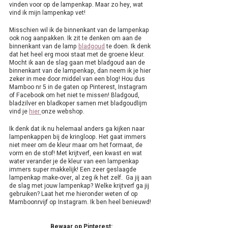
vinden voor op de lampenkap. Maar zo hey, wat 
vind ik mijn lampenkap vet! 
Misschien wil ik de binnenkant van de lampenkap 
ook nog aanpakken. Ik zit te denken om aan de 
binnenkant van de lamp 
bladgoud
 te doen. Ik denk 
dat het heel erg mooi staat met de groene kleur. 
Mocht ik aan de slag gaan met bladgoud aan de 
binnenkant van de lampenkap, dan neem ik je hier 
zeker in mee door middel van een blog! Hou dus 
Mamboo nr 5 in de gaten op Pinterest, Instagram 
of Facebook om het niet te missen! Bladgoud, 
bladzilver en bladkoper samen met bladgoudlijm 
vind je 
hier 
onze webshop.
Ik denk dat ik nu helemaal anders ga kijken naar 
lampenkappen bij de kringloop. Het gaat immers 
niet meer om de kleur maar om het formaat, de 
vorm en de stof! Met krijtverf, een kwast en wat 
water verander je de kleur van een lampenkap 
immers super makkelijk! Een zeer geslaagde 
lampenkap make-over, al zeg ik het zelf.  Ga jij aan 
de slag met jouw lampenkap? Welke krijtverf ga jij 
gebruiken? Laat het me hieronder weten of op 
Mamboonrvijf op Instagram. Ik ben heel benieuwd!
Bewaar op Pinterest: