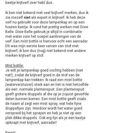
beetje krijtverf over hebt dus.
Ik ben niet bekend met veel krijtverf merken, dus ik 
zie mezelf 
niet
 als expert in krijtverf.
Ik heb deze 
verf nu gebruikt voor deze lampenkap en op een 
houten kastje. Ik vond het prettig werken met Dixie 
Belle. Dixie Belle gebruik je altijd in combinatie 
met water voor het soepel aanbrengen van de 
verf. Een mist bottle is hiervoor echt een aanrader. 
Dit was mijn eerste keer verven van stof met 
krijtverf, ik ben dus (nog) niet bekend met andere 
merken krijtverf op stof.
Mist bottle:
Je wilt je lampenkap goed vochtig hebben (niet 
nat!), zodat de krijtverf goed in de stof van de 
lampenkap kan trekken. Ik raad een mist bottle 
(waterverstuiver) sterk aan en het is niet hetzelfde 
als een  normale plantenspuit. Een plantenspuit 
geeft grotere druppels af die op je zojuist geverfde 
delen kunnen komen. Een mist bottle geeft zoals 
de naam al zegt een mist spray, wat hele fijne 
druppeltjes zijn. Hierdoor wordt het water goed 
verspreid bij het sprayen en heb je niet op een 
plek dikke druppels. Ook erg fijn als je een kastje 
opknapt met krijtverf, aanrader! 
Kwast: