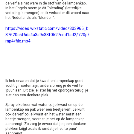
de verf als het ware in de stof van de lampenkap. 
In het Engels noem je dit “blending” (letterlijke 
vertaling is mengen) en ik verbaster dit woord naar 
het Nederlands als “blenden”. 
https://video.wixstatic.com/video/303965_b
87620c5f6da4a3a9c38f0527ced1ad2/720p/
mp4/file.mp4
Ik heb ervaren dat je kwast en lampenkap goed 
vochtig moeten zijn, anders breng je de verf te 
‘puur’ aan. Dit zie je later bij het opdrogen terug: je 
ziet dan een donkere plek.
Spray elke keer wat water op je kwast en op de 
lampenkap en pak weer een beetje verf. Je kunt 
ook de verf op je kwast en het water eerst een 
beetje mengen, voordat je het op de lampenkap 
aanbrengt. Zo zorg je ervoor dat je geen donkere 
plekken krijgt zoals ik omdat je het ‘te puur’ 
aanbrengt.