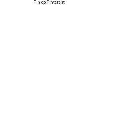
Pin op Pinterest
Creatief project
DIY idee
zelfmaak idee
DIY decoratie
DIY projecten
Gerelateerde posts
Alles weergeven