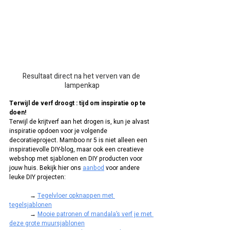
Resultaat direct na het verven van de 
lampenkap
Terwijl de verf droogt : tijd om inspiratie op te 
doen!
Terwijl de krijtverf aan het drogen is, kun je alvast 
inspiratie opdoen voor je volgende 
decoratieproject. Mamboo nr 5 is niet alleen een 
inspiratievolle DIY-blog, maar ook een creatieve 
webshop met sjablonen en DIY producten voor 
jouw huis. Bekijk hier ons 
aanbod
 voor andere 
leuke DIY projecten:
	→ 
Tegelvloer opknappen met 
tegelsjablonen
	→ 
Mooie patronen of mandala’s verf je met 
deze grote muursjablonen