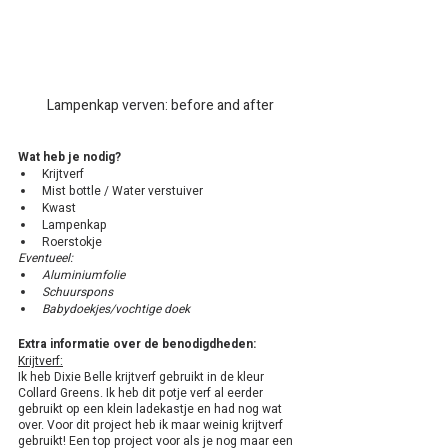
Lampenkap verven: before and after
Wat heb je nodig?
Krijtverf
Mist bottle / Water verstuiver
Kwast
Lampenkap
Roerstokje
Eventueel: 
Aluminiumfolie
Schuurspons
Babydoekjes/vochtige doek
Extra informatie over de benodigdheden:
Krijtverf:
Ik heb Dixie Belle krijtverf gebruikt in de kleur 
Collard Greens. Ik heb dit potje verf al eerder 
gebruikt op een klein ladekastje en had nog wat 
over. Voor dit project heb ik maar weinig krijtverf 
gebruikt! Een top project voor als je nog maar een 