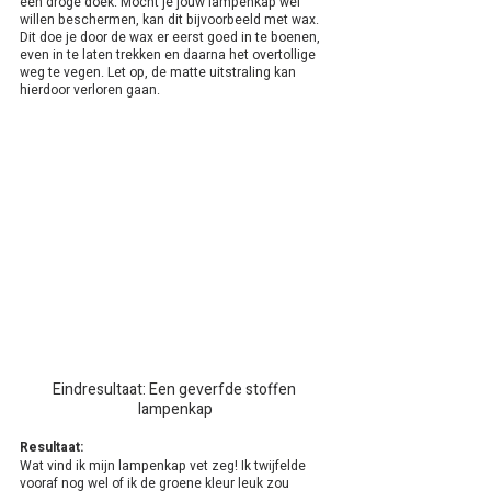
een droge doek. Mocht je jouw lampenkap wel 
willen beschermen, kan dit bijvoorbeeld met wax. 
Dit doe je door de wax er eerst goed in te boenen, 
even in te laten trekken en daarna het overtollige 
weg te vegen. Let op, de matte uitstraling kan 
hierdoor verloren gaan.
Eindresultaat: Een geverfde stoffen 
lampenkap
Resultaat:
Wat vind ik mijn lampenkap vet zeg! Ik twijfelde 
vooraf nog wel of ik de groene kleur leuk zou 