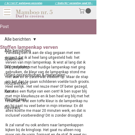
✓ In 1 tot 3* werkdagen verzonden
✓ Gratis NL* verzending vanaf 40,-
Mamboo nr. 5
Durf te creëren
Post
Alle berichten
Stoffen lampenkap verven
Alle berichten
Vandaag ben ik aan de slag gegaan met een 
project dat ik al heel lang uitgesteld heb: het 
Sjablonen
verven van mijn lampenkap. Ik wist al lang dat ik 
DIY projecten
mijn tafellamp met huidige lampenkap niet ging 
gebruiken, de kleur van de lampenkap stond me 
Uitleg gereedschap & materialen
niet aan en er zaten wat vlekken op. Maar de stap 
om het dan te gaan schilderen voelde toch groots. 
Houtwerken
Heel eerlijk.. Het viel reuze mee! Of beter gezegd, 
Kerst
het was een fluitje van een cent! Ik ben super blij 
met mijn kleurkeuze en ik ben heel erg blij met het 
Wegwijzers
resultaat. Wat een toffe kleur is de lampenkap nu 
en hij past nu veel beter in mijn interieur. En dit 
Reviews
alles kostte me maar 20 minuten werk, en dat is 
inclusief voorbereiding! Dit is zonder droogtijd.
Ik zal vanaf nu ook anders naar lampenkappen 
kijken bij de kringloop. Het gaat nu alleen nog 
maar om de vorm, formaat en de stof. Ik weet nu 