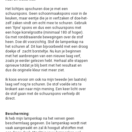
Het lichtjes opschuren doe je met een 
schuurspons. Geen schoonmaakspons voor in de 
keuken, maar eentje die je in verfzaken of doe-het-
zelf zaken vindt om echt mee te schuren. Gebruik 
een ‘fijne’ spons en dus een schuurspons met 
een hoge korrelgrootte (minimaal 180 of hoger). 
Ga met ronddraaiende bewegingen over de stof 
heen. Doe dit voorzichtig. Stof de lampenkap na 
het schuren af. Dit kan bijvoorbeeld met een droog 
doekje of  zacht borsteltje. Nu kun je beginnen 
met het aanbrengen van een nieuwe laag verf, 
zoals je eerder gelezen hebt. Herhaal alle stappen 
opnieuw totdat je blij bent met het resultaat en 
dus de originele kleur niet meer ziet. 
Ik koos ervoor om ook na mijn tweede (en laatste) 
laag verf nog te schuren. De stof voelde iets te 
krokant aan naar mijn mening. Een keer licht over 
de stof gaan met de schuurspons verhielp dit 
direct.
Bescherming:
Ik heb mijn lampenkap na het verven geen 
beschermlaag gegeven. De lampenkap wordt niet 
vaak aangeraakt en zal ik hooguit afstoffen met 