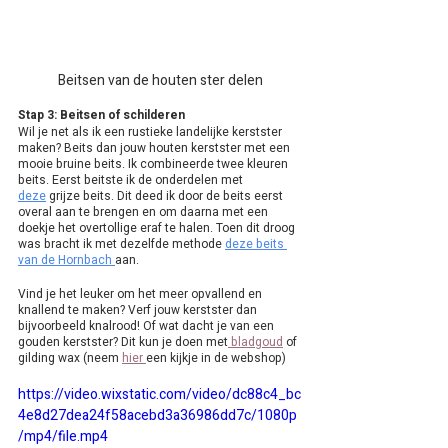
Beitsen van de houten ster delen
Stap 3: Beitsen of schilderen
Wil je net als ik een rustieke landelijke kerstster 
maken? Beits dan jouw houten kerstster met een 
mooie bruine beits. Ik combineerde twee kleuren 
beits. Eerst beitste ik de onderdelen met 
deze
 grijze beits. Dit deed ik door de beits eerst 
overal aan te brengen en om daarna met een 
doekje het overtollige eraf te halen. Toen dit droog 
was bracht ik met dezelfde methode 
deze beits 
van de Hornbach
aan. 
Vind je het leuker om het meer opvallend en 
knallend te maken? Verf jouw kerstster dan 
bijvoorbeeld knalrood! Of wat dacht je van een 
gouden kerstster? Dit kun je doen met
 bladgoud
 of 
gilding wax (neem 
hier 
een kijkje in de webshop)
https://video.wixstatic.com/video/dc88c4_bc
4e8d27dea24f58acebd3a36986dd7c/1080p
/mp4/file.mp4