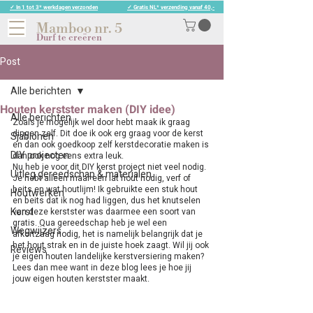
✓ In 1 tot 3* werkdagen verzonden
✓ Gratis NL* verzending vanaf 40,-
Mamboo nr. 5
Durf te creëren
Post
Alle berichten
Houten kerstster maken (DIY idee)
Alle berichten
Zoals je mogelijk wel door hebt maak ik graag 
dingen zelf. Dit doe ik ook erg graag voor de kerst 
Sjablonen
en dan ook goedkoop zelf kerstdecoratie maken is 
DIY projecten
dan ook nog eens extra leuk.
Nu heb je voor dit DIY kerst project niet veel nodig. 
Uitleg gereedschap & materialen
Je hebt alleen maar een lat hout nodig, verf of 
beits en wat houtlijm! Ik gebruikte een stuk hout 
Houtwerken
en beits dat ik nog had liggen, dus het knutselen 
Kerst
van deze kerstster was daarmee een soort van 
gratis. Qua gereedschap heb je wel een 
Wegwijzers
afkortzaag nodig, het is namelijk belangrijk dat je 
het hout strak en in de juiste hoek zaagt. Wil jij ook 
Reviews
je eigen houten landelijke kerstversiering maken? 
Lees dan mee want in deze blog lees je hoe jij 
jouw eigen houten kerstster maakt.