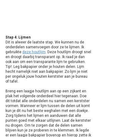
Stap 4: Lijmen
Dit is alweer de laatste stap. We kunnen nu de 
onderdelen samenvoegen door ze te lijmen. Ik 
gebruikte 
deze houtlijm
. Deze houtlijm droogt snel 
en droogt daarbij transparant op. Ik raad je dan 
ook aan om een transparante lijm te gebruiken. 
Tip!: Leg bakpapier onder je houten delen. Lijm 
hecht namelijk niet aan bakpapier. Zo lijm je niet 
per ongeluk jouw houten kerstster aan je bureau 
of tafel. 
Breng een laagje houtlijm aan op een zijkant en 
plak het volgende onderdeel hier tegenaan. Doe 
dit totdat alle onderdelen nu samen een kerstster 
vormen. Wanneer er lijm tussen de delen uit komt 
kun je dit nu het beste weghalen met een doekje. 
Zorg tijdens het lijmen en aanduwen dat alle 
punten goed met elkaar uitlijnen. Laat de kerstster 
nu drogen. Om te zorgen dat de delen samen 
blijven kun je ze proberen in te klemmen. Ik legde 
er een laagje bakpapier bovenop en hierop zette ik 