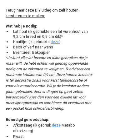
Terug naar deze DIY uitleg om zelf houten 
kerststerren te maken:
Wat heb je nodig:
Lat hout (ik gebruikte een lat vurenhout van 
9,2 cm breed en 0,9 cm dik)*
Houtlijm (ik gebruikte 
deze
)
Beits of verf naar wens
Eventueel: Bakpapier
*Je kunt elke lat breedte en dikte gebruiken die je 
maar wilt. Je hebt echter wel genoeg oppervlakte 
nodig om de zijkanten te verlijmen. Ik adviseer een 
minimale latdikte van 0,9 cm. Deze houten kerstster 
is ter decoratie, zoals voor kerst tafeldecoratie of 
voor als muurdecoratie. Wil je de kerstster anders 
gaan gebruiken, door er dingen op gaat zetten 
bijvoorbeeld? Kies dan voor een dikkere lat voor 
meer lijmoppervlak en combineer dit eventueel met 
een pocket hole schroefverbinding.
Benodigd gereedschap:
Afkortzaag (ik gebruik 
deze
 Metabo 
afkortzaag)
Kwast