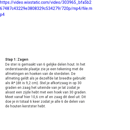
https://video.wixstatic.com/video/303965_bfa5b2
67487c43229e3808329c534279/720p/mp4/file.m
p4
Stap 1: Zagen
De ster is gemaakt van 6 gelijke delen hout. In het 
onderstaande plaatje zie je een tekening met de 
afmetingen en hoeken van de sterdelen. De 
afmeting geldt als je dezelfde lat breedte gebruikt 
als ik* (dit is 9,2 cm). Stel je afkortzaag in op 30 
graden en zaag het uiteinde van je lat zodat je 
alvast een zijde hebt met een hoek van 30 graden. 
Meet vanaf hier 10,6 cm af en zaag dit deel uit. Dit 
doe je in totaal 6 keer zodat je alle 6 de delen van 
de houten kerstster hebt.