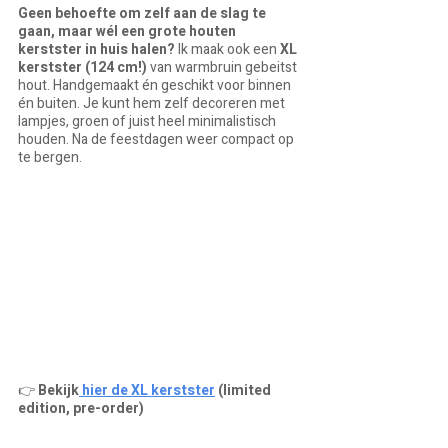
Geen behoefte om zelf aan de slag te 
gaan, maar wél een grote houten 
kerstster in huis halen? 
Ik maak ook een 
XL 
kerstster (124 cm!)
 van warmbruin gebeitst 
hout. Handgemaakt én geschikt voor binnen 
én buiten. Je kunt hem zelf decoreren met 
lampjes, groen of juist heel minimalistisch 
houden. Na de feestdagen weer compact op 
te bergen.
👉 
Bekijk
 hier de XL kerstster
 (limited 
edition, pre-order)