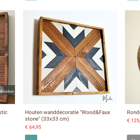
tic
Houten wanddecoratie "Wood&Faux
Ronde
stone" (33x33 cm)
Prijs
€ 125
Prijs
€ 64,95