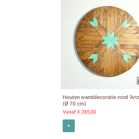
Houten wanddecoratie rond 'Ari
(Ø 70 cm)
Verkoopprijs
Vanaf
€ 285,00
+