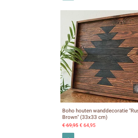
Boho houten wanddecoratie "Rus
Brown" (33x33 cm)
Normale prijs
Verkoopprijs
€ 69,95
€ 64,95