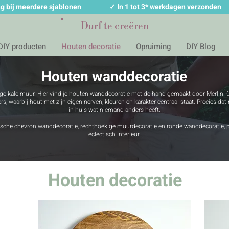
g bij meerdere sjablonen
✓ In 1 tot 3* werkdagen verzonden
Durf te creëren
DIY producten
Houten decoratie
Opruiming
DIY Blog
Houten wanddecoratie
ege kale muur. Hier vind je houten wanddecoratie met de hand gemaakt door Merlin
, waarbij hout met zijn eigen nerven, kleuren en karakter centraal staat. Precies dat 
in huis wat niemand anders heeft.
trische chevron wanddecoratie, rechthoekige muurdecoratie en ronde wanddecoratie, p
eclectisch interieur.
Houten decoratie