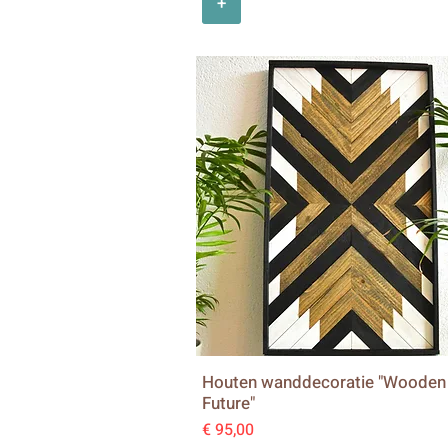
+
Houten wanddecoratie "Wooden
Future"
Prijs
€ 95,00