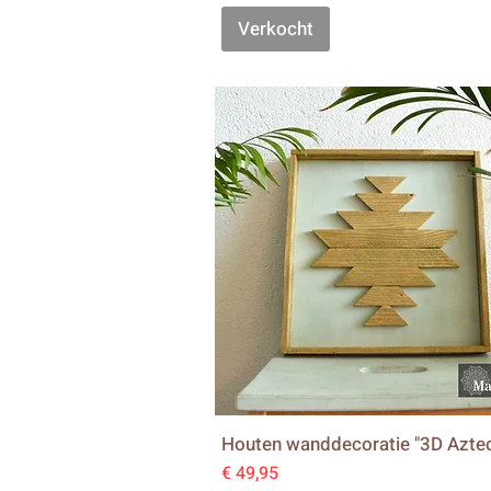
Verkocht
Houten wanddecoratie "3D Azte
Prijs
€ 49,95