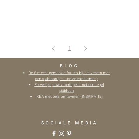
1
BLOG
De 8 meest gemaakte fouten bij het verven met
een sjabloon (en hoe ze voorkomen)
Zo verf je jouw vloertegels met een tegel
sjabloon
IKEA meubels omtoveren (INSPIRATIE)
SOCIALE MEDIA