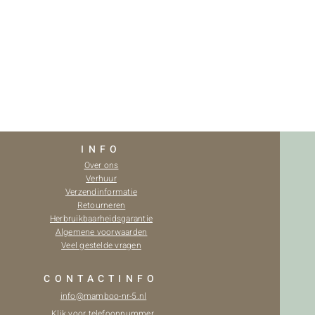
INFO
Over ons
Verhuur
Verzendinformatie
Retourneren
Herbruikbaarheidsgarantie
Algemene voorwaarden
Veel gestelde vragen
CONTACTINFO
info@mamboo-nr-5.nl
Klik voor telefoonnummer