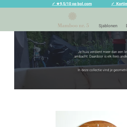
✓ ★9,5/10 op bol.com
✓ Kortin
Mamboo nr. 5
Sjablonen
Je huis verdient meer dan een l
ambacht. Daardoor is elk item anders
In deze collectie vind je geome