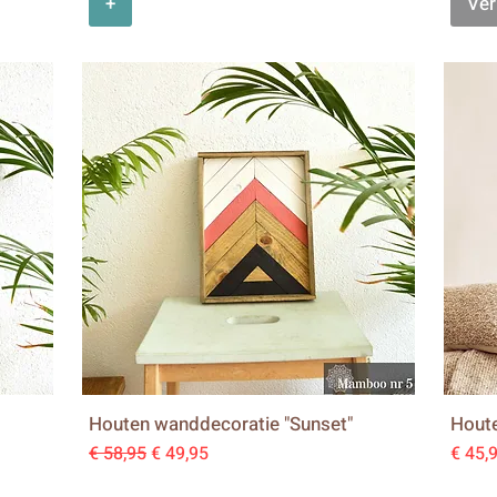
+
Ver
Houten wanddecoratie "Sunset"
Houte
Normale prijs
Verkoopprijs
Prijs
€ 58,95
€ 49,95
€ 45,