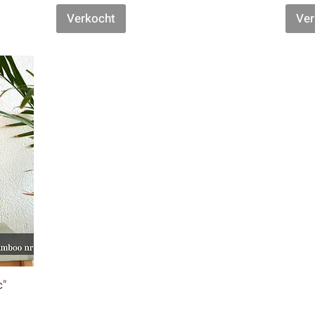
Verkocht
Ver
c"