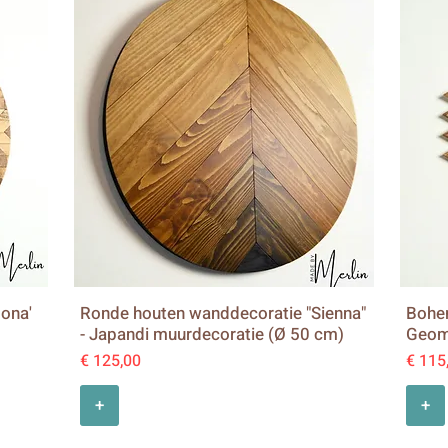
zona'
Ronde houten wanddecoratie "Sienna"
Bohem
- Japandi muurdecoratie (Ø 50 cm)
Geom
Prijs
Prijs
€ 125,00
€ 115
+
+