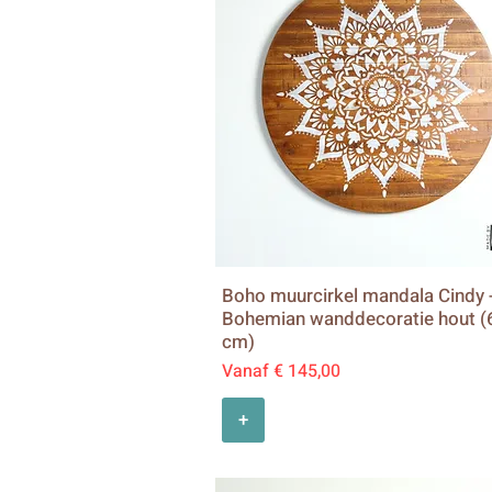
Boho muurcirkel mandala Cindy 
Bohemian wanddecoratie hout (
cm)
Verkoopprijs
Vanaf
€ 145,00
+