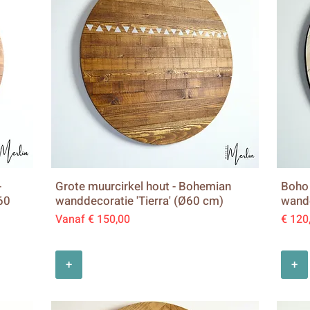
-
Grote muurcirkel hout - Bohemian
Boho 
60
wanddecoratie 'Tierra' (Ø60 cm)
wandd
Verkoopprijs
Prijs
Vanaf
€ 150,00
€ 120
+
+