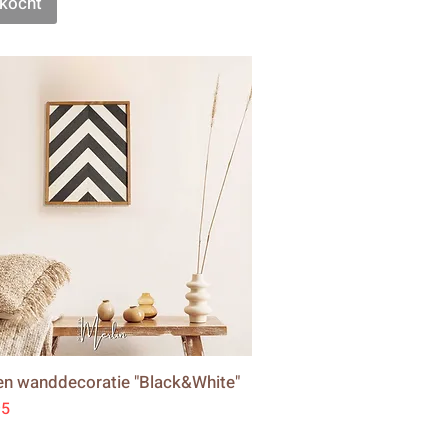
kocht
n wanddecoratie "Black&White"
95