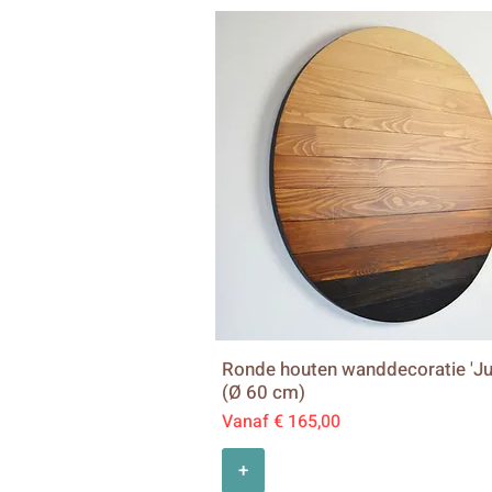
Ronde houten wanddecoratie 'Jup
(Ø 60 cm)
Verkoopprijs
Vanaf
€ 165,00
+