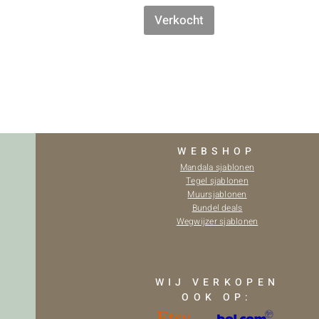
Verkocht
WEBSHOP
Mandala sjablonen
Tegel sjablonen
Muursjablonen
Bundel deals
Wegwijzer sjablonen
WIJ VERKOPEN
OOK OP: