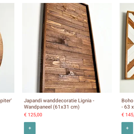
iter'
Japandi wanddecoratie Lignia -
Boho 
Wandpaneel (61x31 cm)
- 63 
Prijs
Prijs
€ 125,00
€ 145
+
+