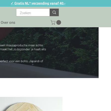
✓ Gratis NL* verzending vanaf 40,-
Over ons
. Geen massaproductie maar echte
maakt het zo bijzonder: je haalt iets
erfect voor een boho, Japandi of