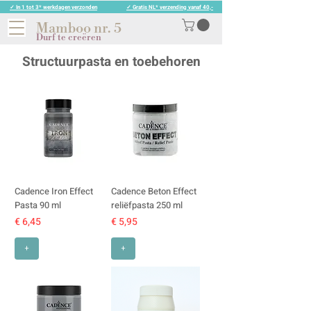
✓ In 1 tot 3* werkdagen verzonden
✓ Gratis NL* verzending vanaf 40,-
Mamboo nr. 5
Durf te creëren
Structuurpasta en toebehoren
Cadence Iron Effect
Cadence Beton Effect
Pasta 90 ml
reliëfpasta 250 ml
Prijs
Prijs
€ 6,45
€ 5,95
+
+