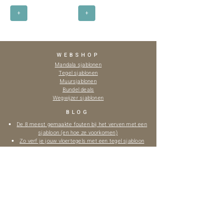
+
+
WEBSHOP
Mandala sjablonen
Tegel sjablonen
Muursjablonen
Bundel deals
Wegwijzer sjablonen
BLOG
De 8 meest gemaakte fouten bij het verven met een
sjabloon (en hoe ze voorkomen)
Zo verf je jouw vloertegels met een tegel sjabloon
IKEA meubels omtoveren (INSPIRATIE)
INFO
Over ons
Verhuur
Verzendinformatie
Retourneren
Herbruikbaarheidsgarantie
Algemene voorwaarden