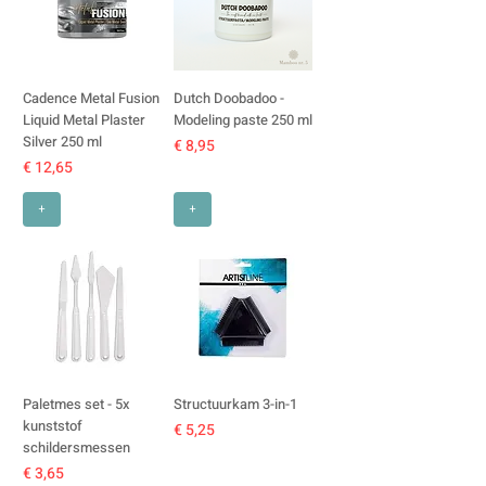
Cadence Metal Fusion
Dutch Doobadoo -
Liquid Metal Plaster
Modeling paste 250 ml
Silver 250 ml
Prijs
€ 8,95
Prijs
€ 12,65
+
+
Paletmes set - 5x
Structuurkam 3-in-1
kunststof
Prijs
€ 5,25
schildersmessen
Prijs
€ 3,65