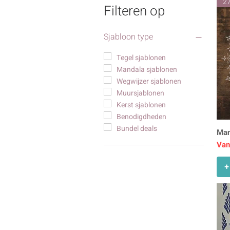
27
Filteren op
Sjabloon type
Tegel sjablonen
Mandala sjablonen
Wegwijzer sjablonen
Muursjablonen
Kerst sjablonen
Benodigdheden
Bundel deals
Man
Ver
Van
+