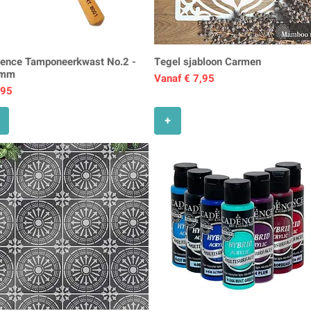
ence Tamponeerkwast No.2 -
Tegel sjabloon Carmen
 mm
Verkoopprijs
Vanaf
€ 7,95
s
,95
+