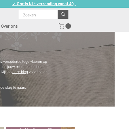
✓ Gratis NL* verzending vanaf 40,-
Over ons
uw verouderde tegelvloeren op
ign op jouw muren of op houten
 Kijk op
onze blog
voor tips en
 de slag te gaan.