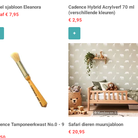
el sjabloon Eleanora
Cadence Hybrid Acrylverf 70 ml
(verschillende kleuren)
koopprijs
af
€ 7,95
Prijs
€ 2,95
+
ence Tamponeerkwast No.0 - 9
Safari dieren muursjabloon
m
Prijs
€ 20,95
s
,50