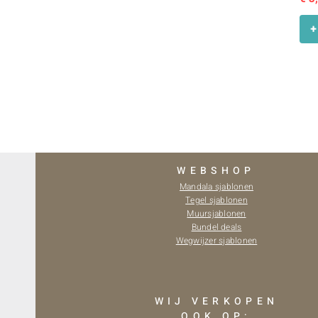
+
WEBSHOP
Mandala sjablonen
Tegel sjablonen
Muursjablonen
Bundel deals
Wegwijzer sjablonen
WIJ VERKOPEN
OOK OP: