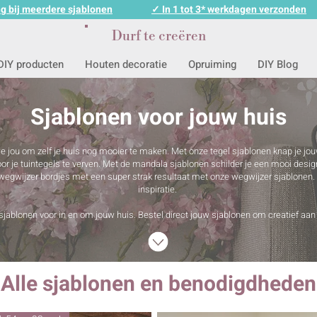
g bij meerdere sjablonen
✓ In 1 tot 3* werkdagen verzonden
Durf te creëren
DIY producten
Houten decoratie
Opruiming
DIY Blog
Sjablonen voor jouw huis
 jou om zelf je huis nog mooier te maken. Met onze tegel sjablonen knap je jo
door je tuintegels te verven. Met de mandala sjablonen schilder je een mooi des
gwijzer bordjes met een super strak resultaat met onze wegwijzer sjablonen.
inspiratie.
 sjablonen voor in en om jouw huis. Bestel direct jouw sjablonen om creatief aan
Alle sjablonen en benodigdheden