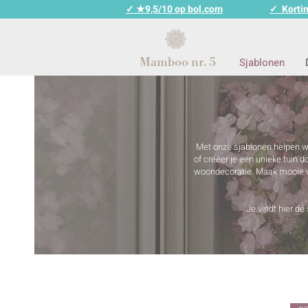
✓ ★9,5/10 op bol.com
✓ Kortin
Mamboo nr. 5
Sjablonen
Met onze sjablonen helpen we
of creëer je een unieke tuin 
woondecoratie. Maak mooie we
Je vindt hier dé