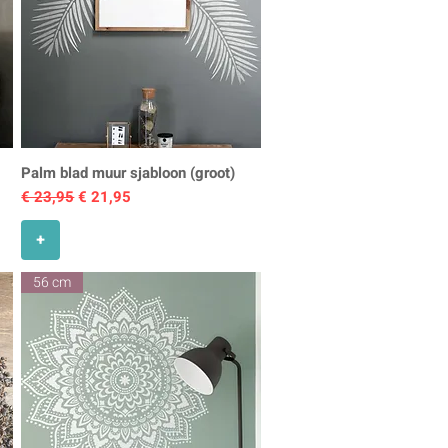
Palm blad muur sjabloon (groot)
Normale prijs
Verkoopprijs
€ 23,95
€ 21,95
+
56 cm