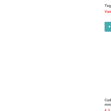
Teg
Ver
Van
+
Cad
m
Prij
€ 3