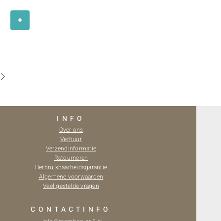
+
INFO
Over ons
Verhuur
Verzendinformatie
Retourneren
Herbruikbaarheidsgarantie
Algemene voorwaarden
Veel gestelde vragen
CONTACTINFO