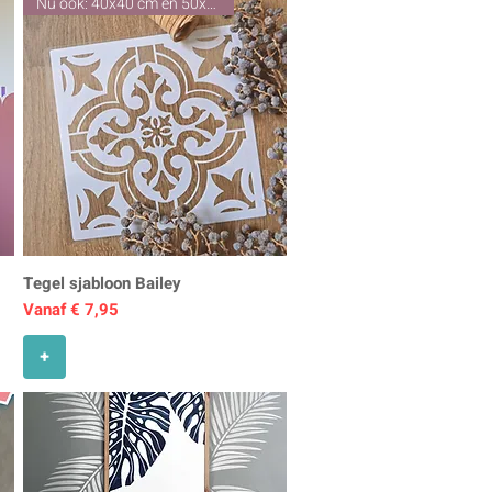
Nu ook: 40x40 cm en 50x50 cm
Tegel sjabloon Bailey
Verkoopprijs
Vanaf
€ 7,95
+