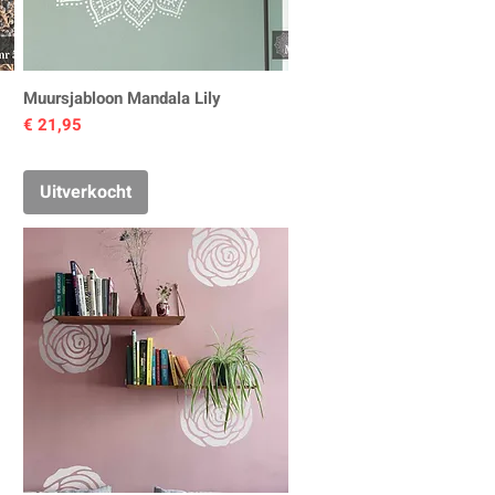
Muursjabloon Mandala Lily
Prijs
€ 21,95
Uitverkocht