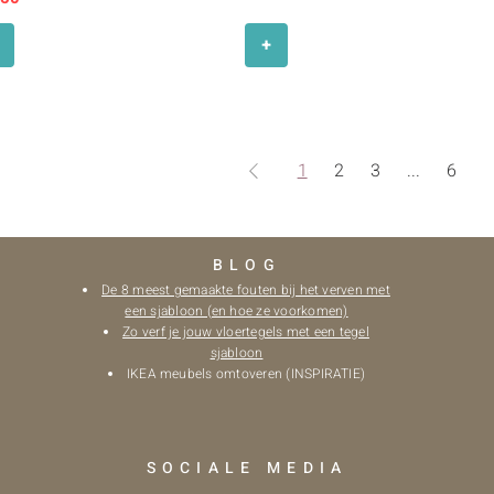
+
1
2
3
...
6
BLOG
De 8 meest gemaakte fouten bij het verven met
een sjabloon (en hoe ze voorkomen)
Zo verf je jouw vloertegels met een tegel
sjabloon
IKEA meubels omtoveren (INSPIRATIE)
SOCIALE MEDIA