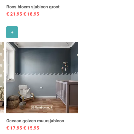
Roos bloem sjabloon groot
Normale prijs
Verkoopprijs
€ 21,95
€ 18,95
+
Oceaan golven muursjabloon
Normale prijs
Verkoopprijs
€ 17,95
€ 15,95