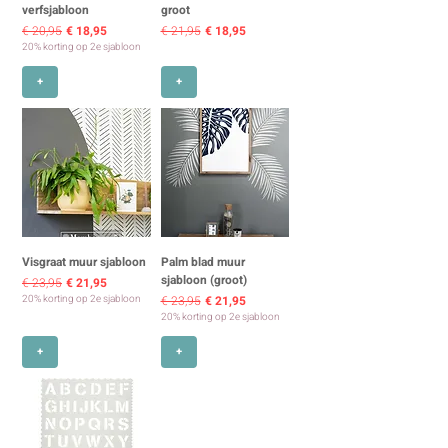
verfsjabloon
groot
Normale prijs
Verkoopprijs
Normale prijs
Verkoopprijs
€ 20,95
€ 18,95
€ 21,95
€ 18,95
20% korting op 2e sjabloon
+
+
Visgraat muur sjabloon
Palm blad muur
sjabloon (groot)
Normale prijs
Verkoopprijs
€ 23,95
€ 21,95
Normale prijs
Verkoopprijs
20% korting op 2e sjabloon
€ 23,95
€ 21,95
20% korting op 2e sjabloon
+
+