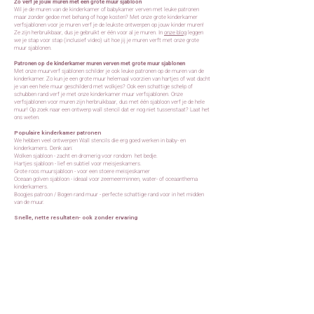
Zo verf je jouw muren met een grote muur sjabloon
Wil je de muren van de kinderkamer of babykamer verven met leuke patronen
maar zonder gedoe met behang of hoge kosten? Met onze grote kinderkamer
verfsjablonen voor je muren verf je de leukste ontwerpen op jouw kinder muren!
Ze zijn herbruikbaar, dus je gebruikt er één voor al je muren. In
onze blog
leggen
we je stap voor stap (inclusief video) uit hoe jij je muren verft met onze grote
muur sjablonen.
Patronen op de kinderkamer muren verven met grote muur sjablonen
Met onze muurverf sjablonen schilder je ook leuke patronen op de muren van de
kinderkamer. Zo kun je een grote muur helemaal voorzien van hartjes of wat dacht
je van een hele muur geschilderd met wolkjes? Ook een schattige schelp of
schubben rand verf je met onze kinderkamer muur verfsjablonen. Onze
verfsjablonen voor muren zijn herbruikbaar, dus met één sjabloon verf je de hele
muur!
Op zoek naar een ontwerp wall stencil dat er nog niet tussenstaat? Laat het
ons weten.
Populaire kinderkamer patronen
We hebben veel ontwerpen Wall stencils die erg goed werken in baby- en
kinderkamers. Denk aan:
Wolken sjabloon - zacht en dromerig voor rondom het bedje.
Hartjes sjabloon - lief en subtiel voor meisjeskamers.
Grote roos muursjabloon - voor een stoere meisjeskamer
Oceaan golven sjabloon - ideaal voor zeemeerminnen, water- of oceaanthema
kinderkamers.
Boogjes patroon / Bogen rand muur - perfecte schattige rand voor in het midden
van de muur.
Snelle, nette resultaten- ook zonder ervaring
Met onze muur sjablonen voor kinderkamers krijg je een leuk en strak resultaat.
Je hebt geen speciale vaardigheden nodig en tape, verf en een verfroller zijn vaak
genoeg.
Kinderkamer sjablonen kopen
Ben je klaar om te beginnen? Bekijk ons aanbod kinderkamer sjablonen, kies je
favoriete patroon en bestel direct. Alle sjablonen worden direct uit voorraad
verzonden, zodat je snel aan de slag kunt met je muur sjabloon kinderkamer of
babykamer sjablonen.
Bekijk hier alle kinderkamer sjablonen.