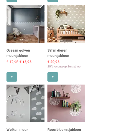
Oceaan golven
Safari dieren
muursjabloon
muursjabloon
Normale prijs
Verkoopprijs
Prijs
€ 17,95
€ 15,95
€ 20,95
20% korting op 2e sjabloon
+
+
Wolken muur
Roos bloem sjabloon