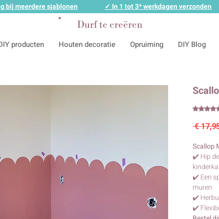
g bij meerdere sjablonen
✓ In 1 tot 3* werkdagen verzonden
Durf te creëren
DIY producten
Houten decoratie
Opruiming
DIY Blog
Scall
Waarder
 € 17,9
Scallop 
✔️ Hip d
kinderk
✔️ Een s
muren
✔️ Herbu
✔️ Flexib
Bestel d