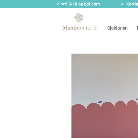
✓ ★9,5/10 op bol.com
✓ Kortin
Mamboo nr. 5
Sjablonen