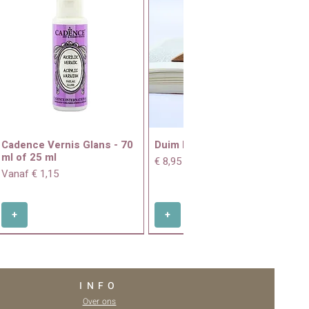
Cadence Vernis Glans - 70
Duim boekenhouder
ml of 25 ml
Prijs
€ 8,95
Verkoopprijs
Vanaf
€ 1,15
+
+
INFO
Over ons