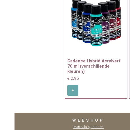
Cadence Hybrid Acrylverf
70 ml (verschillende
kleuren)
Prijs
€ 2,95
+
WEBSHOP
Mandala sjablonen