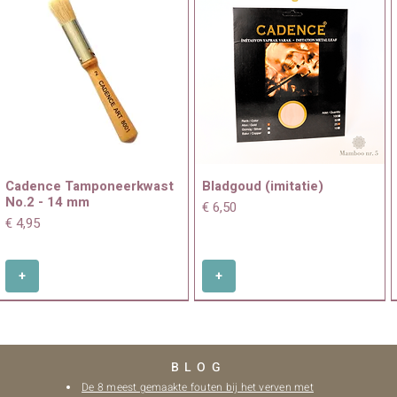
Cadence Tamponeerkwast
Bladgoud (imitatie)
No.2 - 14 mm
Prijs
€ 6,50
Prijs
€ 4,95
+
+
BLOG
De 8 meest gemaakte fouten bij het verven met