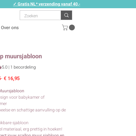
✓ Gratis NL* verzending vanaf 40,-
Over ons
op muursjabloon
5.0 | 1 beoordeling
ing is 5.0 op vijf sterren op basis van 1 beoordeling
Normale
Verkoopprijs
5 
€ 16,95
prijs
Muursjabloon
esign voor babykamer of
amer
peelse en schattige aanvulling op de
ikbare sjabloon
el materiaal, erg prettig in hoeken!
irect jouw scallop muur sjabloon en