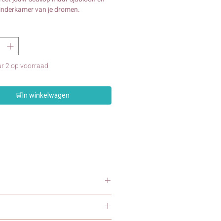
kinderkamer van je dromen.
r 2 op voorraad
🛒In winkelwagen
amer, kinderkamer of speelkamer.
ls een rand van wolkjes. Dit patroon is