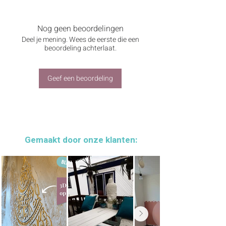
Je ligt op de bank. Boek in één hand, koffie
in de andere. Zo hoort lezen.
De duim boeken openhouder ligt fijn in de
Nog geen beoordelingen
hand en houdt je boek open op jouw
Deel je mening. Wees de eerste die een
pagina, zonder dat je er iets voor hoeft te
beoordeling achterlaat.
doen. Op de bank, op je zij, in bed - lezen in
de meest comfortabele houding die er is.
Zonder dat je andere arm moe wordt. Eén
Geef een beoordeling
hand vrij, boek toch gewoon open.
Gemaakt van meranti, een warm hardhout
met een mooie nerf. Elk stuk is gezaagd
met de elektrische figuurzaag en met de
hand afgewerkt. Kleine variaties in vorm,
Gemaakt door onze klanten:
kleur en nerf horen daarbij.
Materiaal:
meranti (hardhout)
Gatdiameter:
22mm
Geschikt voor:
paperbacks, pockets,
hardcovers
Handgemaakt in Veldhoven door Merlin.