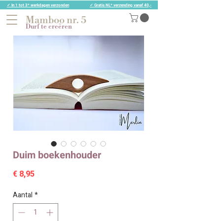
✓ In 1 tot 3* werkdagen verzonden
✓ Gratis NL* verzending vanaf 40,-
Mamboo nr. 5
Durf te creëren
Duim boekenhouder
Prijs
€ 8,95
Aantal
*