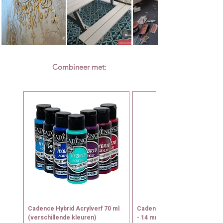
Combineer met:
Cadence Hybrid Acrylverf 70 ml
Cadence Tamponeerkwast N
(verschillende kleuren)
- 14 mm