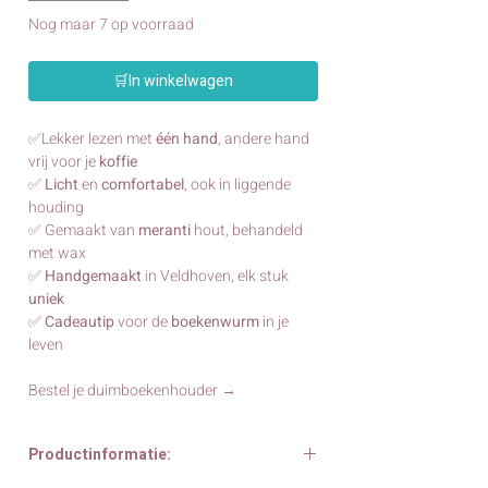
Nog maar 7 op voorraad
🛒In winkelwagen
✅Lekker lezen met
één hand
, andere hand
vrij voor je
koffie
✅
Licht
en
comfortabel
, ook in liggende
houding
✅ Gemaakt van
meranti
hout, behandeld
met wax
✅
Handgemaakt
in Veldhoven, elk stuk
uniek
✅
Cadeautip
voor de
boekenwurm
in je
leven
Bestel je duimboekenhouder →
Productinformatie: