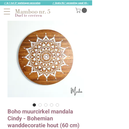
✓ In 1 tot 3* werkdagen verzonden
✓ Gratis NL* verzending vanaf 40,-
Mamboo nr. 5
Durf te creëren
Boho muurcirkel mandala
Cindy - Bohemian
wanddecoratie hout (60 cm)