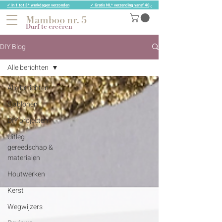
✓ In 1 tot 3* werkdagen verzonden
✓ Gratis NL* verzending vanaf 40,-
Mamboo nr. 5
Durf te creëren
DIY Blog
Alle berichten
Alle berichten
Sjablonen
DIY projecten
Uitleg
gereedschap &
materialen
Houtwerken
Kerst
Wegwijzers