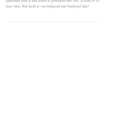
Sjablonen
Mandala sjabloon met bladgoud (incl. filmpje)
Sjablonen hoef je niet alleen te gebruiken met verf. Je kunt er veel
meer mee! Wat dacht je van bladgoud met bladgoud lijm?