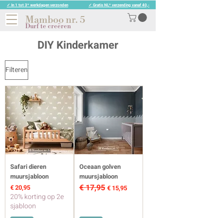
✓ In 1 tot 3* werkdagen verzonden
✓ Gratis NL* verzending vanaf 40,-
Mamboo nr. 5
Durf te creëren
DIY Kinderkamer
Filteren
Safari dieren
Oceaan golven
muursjabloon
muursjabloon
€ 17,95
Prijs
Normale prijs
Verkoopprijs
€ 20,95
€ 15,95
20% korting op 2e
sjabloon