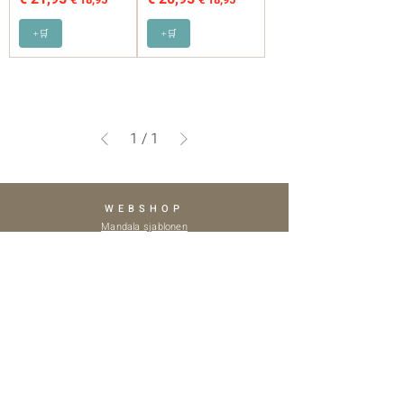
+🛒
+🛒
1
/
1
WEBSHOP
Mandala sjablonen
Tegel sjablonen
Muursjablonen
Bundel deals
Wegwijzer sjablonen
BLOG
De 8 meest gemaakte fouten bij het verven met een
sjabloon (en hoe ze voorkomen)
Zo verf je jouw vloertegels met een tegel sjabloon
IKEA meubels omtoveren (INSPIRATIE)