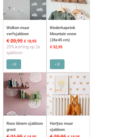
Wolken muur
Kinderkapstok
verfsjabloon
Mountain snow
(26x45 cm)
€ 20,95
Normale prijs
Verkoopprijs
€ 18,95
20% korting op 2e
Prijs
€ 32,95
sjabloon
+🛒
+🛒
Roos bloem sjabloon
Hartjes muur
groot
sjabloon
€ 21,95
€ 20,95
Normale prijs
Verkoopprijs
Normale prijs
Verkoopprijs
€ 18,95
€ 18,95