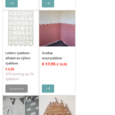
+🛒
+🛒
Letters sjabloon -
Scallop
alfabet en cijfers
muursjabloon
sjabloon
€ 17,95
Normale prijs
Verkoopprijs
€ 16,95
Prijs
€ 5,50
20% korting op 2e
sjabloon
Uitverkocht
+🛒