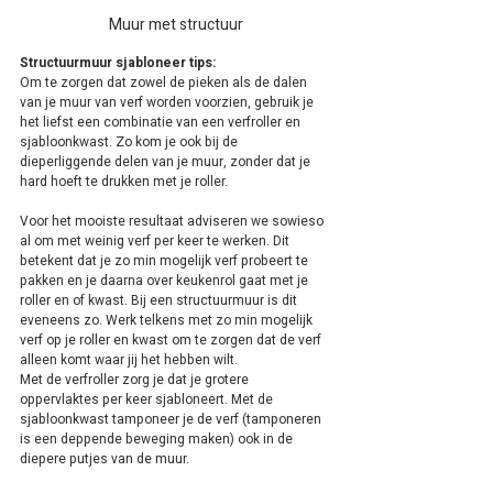
Muur met structuur
Structuurmuur sjabloneer tips:
Om te zorgen dat zowel de pieken als de dalen 
van je muur van verf worden voorzien, gebruik je 
het liefst een combinatie van een verfroller en 
sjabloonkwast. Zo kom je ook bij de 
dieperliggende delen van je muur, zonder dat je 
hard hoeft te drukken met je roller.
Voor het mooiste resultaat adviseren we sowieso 
al om met weinig verf per keer te werken. Dit 
betekent dat je zo min mogelijk verf probeert te 
pakken en je daarna over keukenrol gaat met je 
roller en of kwast. Bij een structuurmuur is dit 
eveneens zo. Werk telkens met zo min mogelijk 
verf op je roller en kwast om te zorgen dat de verf 
alleen komt waar jij het hebben wilt.
Met de verfroller zorg je dat je grotere 
oppervlaktes per keer sjabloneert. Met de 
sjabloonkwast tamponeer je de verf (tamponeren 
is een deppende beweging maken) ook in de 
diepere putjes van de muur.