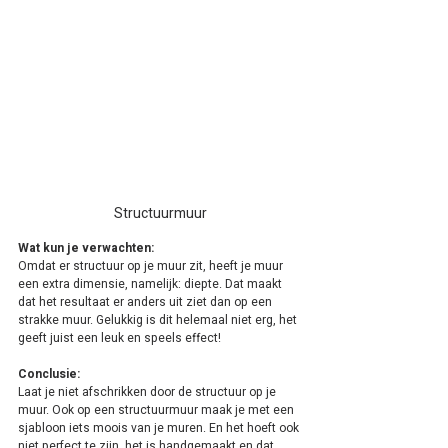
Structuurmuur
Wat kun je verwachten:
Omdat er structuur op je muur zit, heeft je muur 
een extra dimensie, namelijk: diepte. Dat maakt 
dat het resultaat er anders uit ziet dan op een 
strakke muur. Gelukkig is dit helemaal niet erg, het 
geeft juist een leuk en speels effect!
Conclusie:
Laat je niet afschrikken door de structuur op je 
muur. Ook op een structuurmuur maak je met een 
sjabloon iets moois van je muren. En het hoeft ook 
niet perfect te zijn, het is handgemaakt en dat 