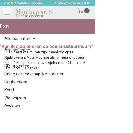
✓ In 1 tot 3* werkdagen verzonden
✓ Gratis NL* verzending vanaf 40,-
Mamboo nr. 5
Durf te creëren
Post
Alle berichten
"Kan ik sjabloneren op een structuurmuur?"
Alle berichten
Glad gestucte muren zijn ideaal om op te 
Sjablonen
sjabloneren. Maar wat nou als je muur structuur 
heeft? Kun je dan nog wel sjabloneren? Het korte 
DIY projecten
antwoord: Ja dat kan! 
Uitleg gereedschap & materialen
Houtwerken
Kerst
Wegwijzers
Reviews