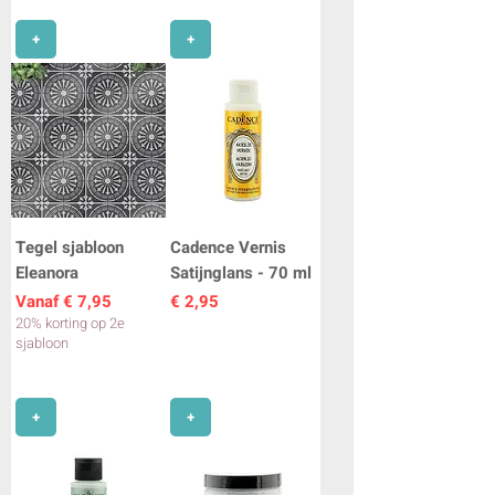
+
+
Tegel sjabloon
Cadence Vernis
Eleanora
Satijnglans - 70 ml
Verkoopprijs
Prijs
Vanaf
€ 7,95
€ 2,95
20% korting op 2e
sjabloon
+
+