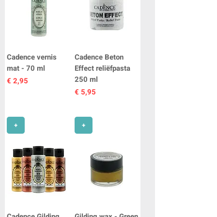
Cadence vernis
Cadence Beton
mat - 70 ml
Effect reliëfpasta
250 ml
Prijs
€ 2,95
Prijs
€ 5,95
+
+
Cadence Gilding
Gilding wax - Green