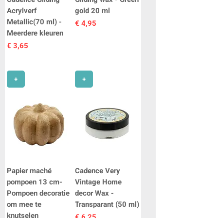
Acrylverf
gold 20 ml
Metallic(70 ml) -
Prijs
€ 4,95
Meerdere kleuren
Prijs
€ 3,65
+
+
Papier maché
Cadence Very
pompoen 13 cm-
Vintage Home
Pompoen decoratie
decor Wax -
om mee te
Transparant (50 ml)
knutselen
Prijs
€ 6,25