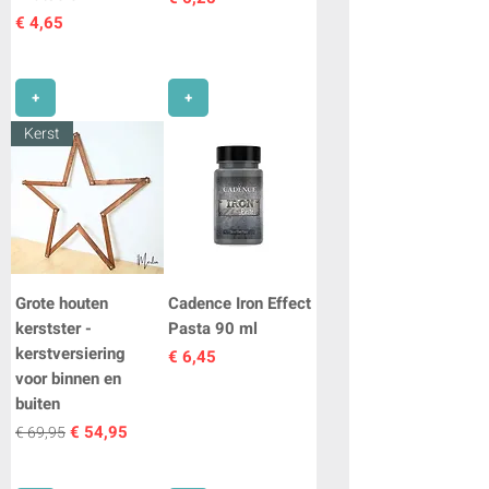
Prijs
€ 4,65
+
+
Kerst
Grote houten
Cadence Iron Effect
kerstster -
Pasta 90 ml
kerstversiering
Prijs
€ 6,45
voor binnen en
buiten
Normale prijs
Verkoopprijs
€ 54,95
€ 69,95