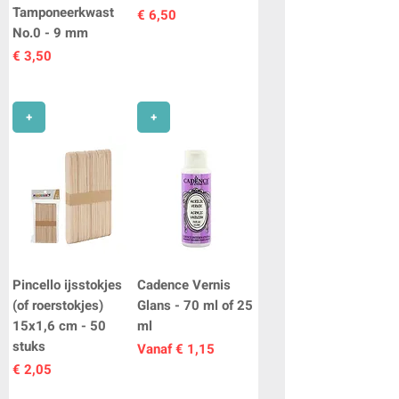
Tamponeerkwast
Prijs
€ 6,50
No.0 - 9 mm
Prijs
€ 3,50
+
+
Pincello ijsstokjes
Cadence Vernis
(of roerstokjes)
Glans - 70 ml of 25
15x1,6 cm - 50
ml
stuks
Verkoopprijs
Vanaf
€ 1,15
Prijs
€ 2,05