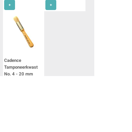
+
+
Cadence
Tamponeerkwast
No. 4 - 20 mm
Prijs
€ 5,95
+
2
/
10