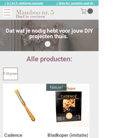
✓ In 1 tot 3* werkdagen verzonden
✓ Gratis NL* verzending vanaf 40,-
Mamboo nr. 5
Durf te creëren
Dat wat je nodig hebt voor jouw DIY
projecten thuis.
Alle producten:
Filteren
Nieuw!
Cadence
Bladkoper (imitatie)