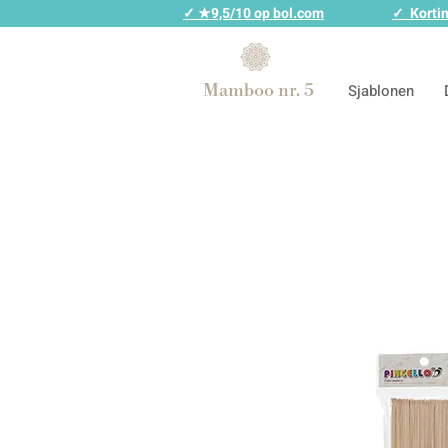
✓ ★9,5/10 op bol.com
✓ Kortin
Mamboo nr. 5
Sjablonen