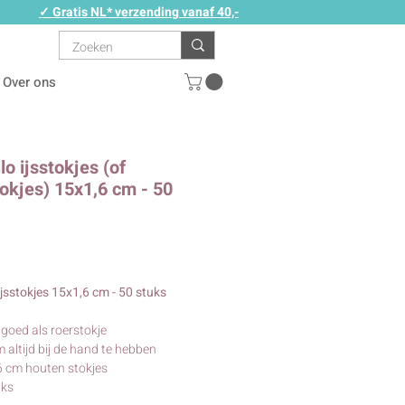
✓ Gratis NL* verzending vanaf 40,-
Over ons
lo ijsstokjes (of
tokjes) 15x1,6 cm - 50
rijs
ijsstokjes 15x1,6 cm - 50 stuks
goed als roerstokje
 altijd bij de hand te hebben
 cm houten stokjes
uks