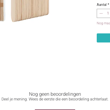
Aantal
*
Nog maa
f Roerstokjes
Nog geen beoordelingen
in verfblikken gemakkelijk te mengen. Ook ideaal als
houtstokjes
of
knuts
Deel je mening. Wees de eerste die een beoordeling achterlaat.
jd voldoende bij de hand te hebben voor al je DIY- en hobbywerk.