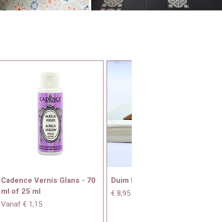
Cadence Vernis Glans - 70
Duim boekenhouder
ml of 25 ml
Prijs
€ 8,95
Verkoopprijs
Vanaf
€ 1,15