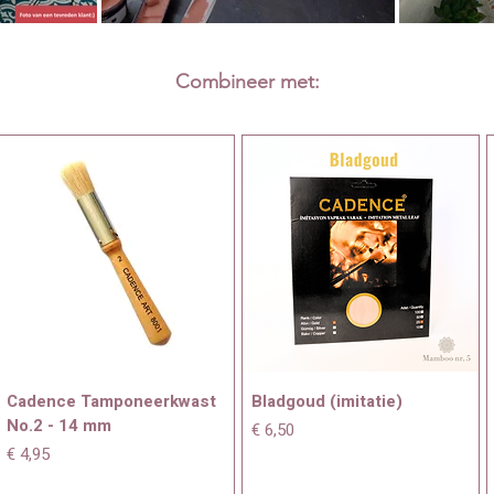
Combineer met:
Cadence Tamponeerkwast
Bladgoud (imitatie)
No.2 - 14 mm
Prijs
€ 6,50
Prijs
€ 4,95