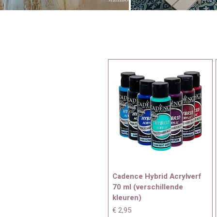
Cadence Hybrid Acrylverf
70 ml (verschillende
kleuren)
Prijs
€ 2,95