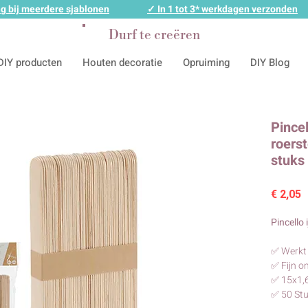
g bij meerdere sjablonen
✓ In 1 tot 3* werkdagen verzonden
Durf te creëren
DIY producten
Houten decoratie
Opruiming
DIY Blog
Pincel
roers
stuks
P
€ 2,05
Pincello 
✅ Werkt 
✅ Fijn om
✅ 15x1,6
✅ 50 St