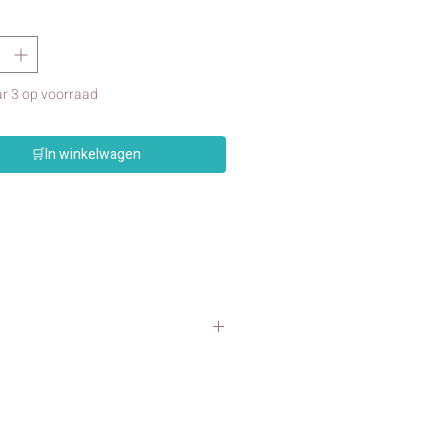
r 3 op voorraad
🛒In winkelwagen
elstokjes
voor allerlei creatieve