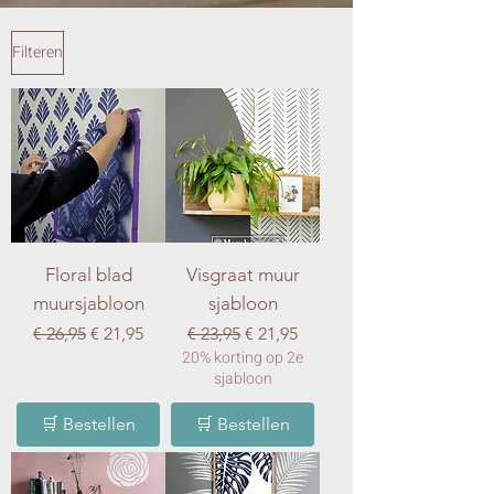
Filteren
Floral blad
Visgraat muur
muursjabloon
sjabloon
Normale prijs
Verkoopprijs
Normale prijs
Verkoopprijs
€ 26,95
€ 21,95
€ 23,95
€ 21,95
20% korting op 2e
sjabloon
🛒 Bestellen
🛒 Bestellen