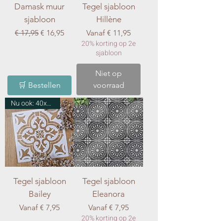
Damask muur
Tegel sjabloon
sjabloon
Hillène
Normale prijs
Verkoopprijs
Verkoopprijs
€ 17,95
€ 16,95
Vanaf
€ 11,95
20% korting op 2e
sjabloon
Niet op
🛒 Bestellen
voorraad
Nu ook: 40x40 cm en 50x50 cm
Tegel sjabloon
Tegel sjabloon
Bailey
Eleanora
Verkoopprijs
Verkoopprijs
Vanaf
€ 7,95
Vanaf
€ 7,95
20% korting op 2e