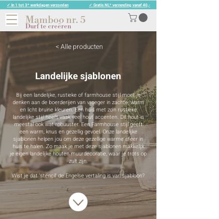
✓ In 1 tot 3* werkdagen verzonden
✓ Gratis NL* verzending vanaf 40,-
Mamboo nr. 5
Durf te creëren
< Alle producten
Landelijke sjablonen
Bij een landelijke, rustieke of farmhouse stijl moet je
denken aan de boerderijen van vroeger in zachte, warm
en licht bruine kleuren. Een huis met zo'n rustieke
landelijke stijl heeft vaak veel hout accenten. Dit hout is
meestal ook wat robuuster. Een Farmhouse stijl geeft
een warm, knus en gezellig gevoel. Onze landelijke
sjablonen helpen jou om deze gezellige warme sfeer in
huis te halen. Zo maak je met deze sjablonen makkelijk
je eigen landelijke houten muurdecoratie, waar je trots op
zult zijn.
Wist je dat 'stencil' de Engelse vertaling is van sjabloon?