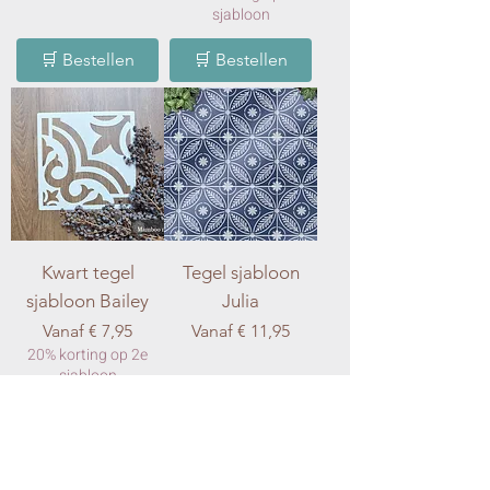
sjabloon
🛒 Bestellen
🛒 Bestellen
Kwart tegel
Tegel sjabloon
sjabloon Bailey
Julia
Verkoopprijs
Verkoopprijs
Vanaf
€ 7,95
Vanaf
€ 11,95
20% korting op 2e
sjabloon
🛒 Bestellen
🛒 Bestellen