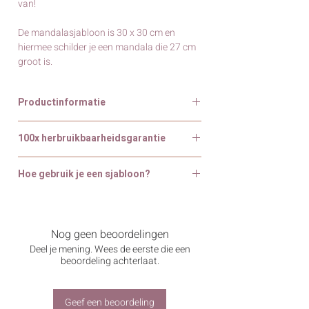
van!
De mandalasjabloon is 30 x 30 cm en
hiermee schilder je een mandala die 27 cm
groot is.
Productinformatie
De mandala sjabloon is 30 x 30 cm en de
100x herbruikbaarheidsgarantie
diameter van de mandala zelf is +/- 27 cm.
100x Herbruikbaarheidsgarantie
Op de foto's is te zien hoe de stencil toe te
Hoe gebruik je een sjabloon?
De mandala, tegel en muursjablonen van
passen is op een houten ton. De stencil
Mamboo nr 5 zijn herbruikbaar. Als wij
Wat is een sjabloon?
is gemaakt van dun kunststof waardoor hij
zeggen herbruikbaar, dan bedoelen we niet
Een sjabloon is een soort mal waarmee je
flexibel is, herbruikbaar is en af te wassen
één of twee keer, maar
100 keer
makkelijk een mooi patroon of ontwerp
is met water. Zo heb je er vele projecten
Nog geen beoordelingen
herbruikbaar
. Dit is wel zo duurzaam.
verft. Het klinkt misschien ingewikkeld,
plezier van!
Deel je mening. Wees de eerste die een
Onze sjablonen zijn gemaakt van sterk
maar geloof ons: iedereen kan sjabloneren.
beoordeling achterlaat.
materiaal dat bij normaal gebruik niet
Zodra je een sjabloon neerlegt en verf
zomaar scheurt of vervormt. Dit betekent
erover aanbrengt, sjabloneer je al!
dat je bij elke toepassing hetzelfde strakke
Geef een beoordeling
resultaat mag verwachten als bij de eerste