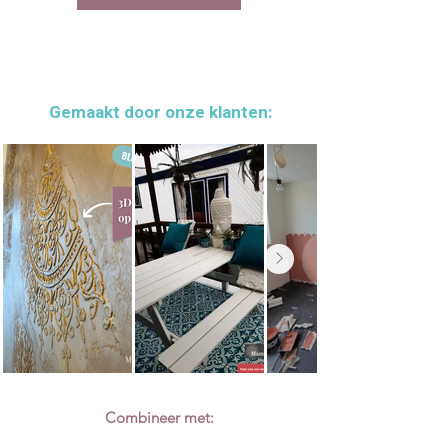
Zo doe je het:
keer. Lees
hier
meer over de
Plak het sjabloon vast
met
herbruikbaarheidsgarantie.
schilderstape, zodat het niet verschuift
Gebruik weinig verf
en druk zachtjes op
Het enige wat je hoeft te doen, is er met
het sjabloon met je sjabloonkwast of
zorg mee omgaan. Dat betekent onder
Gemaakt door onze klanten:
verfroller
andere dat je je sjabloon goed
Verwijder het sjabloon
en bewonder het
schoonmaakt na gebruik, zodat de
resultaat!
kwaliteit behouden blijft. Zo kun jij je
volledig richten op je creatieve projecten,
zonder je zorgen te maken over slijtage. Je
Wil je meer tips voor een strak resultaat? Je
hebt een product in handen waarop je kunt
leest het in
deze blog
.
vertrouwen.
Combineer met: