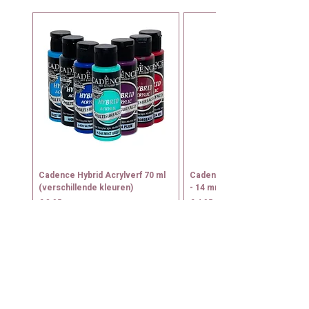
Cadence Hybrid Acrylverf 70 ml
Cadence Tamponeerkwast N
(verschillende kleuren)
- 14 mm
Prijs
Prijs
€ 2,95
€ 4,95
+
+