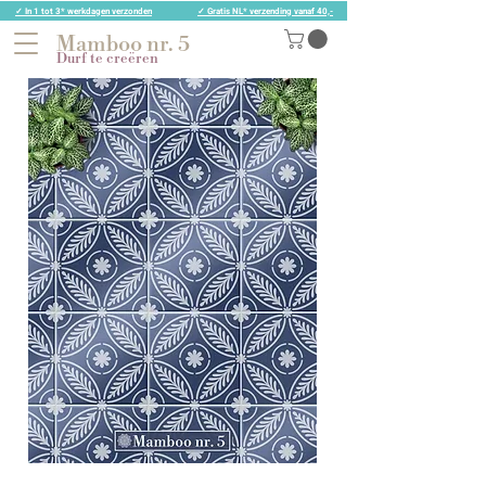
✓ In 1 tot 3* werkdagen verzonden
✓ Gratis NL* verzending vanaf 40,-
Mamboo nr. 5
Durf te creëren