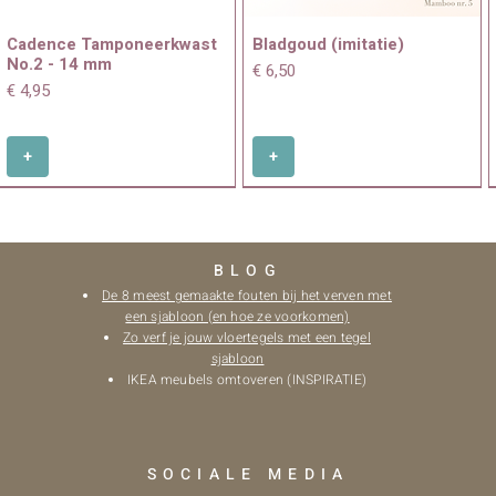
Cadence Tamponeerkwast
Bladgoud (imitatie)
No.2 - 14 mm
Prijs
€ 6,50
Prijs
€ 4,95
+
+
BLOG
De 8 meest gemaakte fouten bij het verven met
een sjabloon (en hoe ze voorkomen)
Zo verf je jouw vloertegels met een tegel
sjabloon
IKEA meubels omtoveren (INSPIRATIE)
Schilderstape (afplaktape)
Cadence Tamponeerkwast
Cadence Gilding Acrylverf
Cadence Tamponeerkwast
18 mm x 27 m
No.0 - 9 mm
Metallic(70 ml) - Meerdere
No. 4 - 20 mm
SOCIALE MEDIA
kleuren