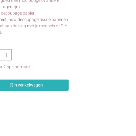
 goed met mod podge of andere
ragen lijm
g decoupage papier
irect
jouw decoupage tissue paper en
ief aan de slag met je meubels of DIY
e.
r 2 op voorraad
🛒In winkelwagen