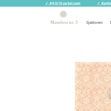
✓ ★9,5/10 op bol.com
✓ Kortin
Mamboo nr. 5
Sjablonen