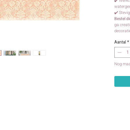
✔️ Werkt
waterged
✔️ Stevi
Bestel d
ga creat
decorati
Aantal
*
Nog maa