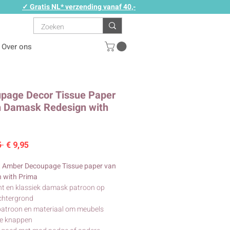
✓ Gratis NL* verzending vanaf 40,-
Over ons
page Decor Tissue Paper
 Damask Redesign with
Normale
Verkoopprijs
5 
€ 9,95
prijs
t Amber Decoupage Tissue paper van
 with Prima
nt en klassiek damask patroon op
chtergrond
patroon en materiaal om meubels
te knappen