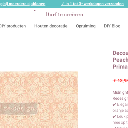
g bij meerdere sjablonen
✓ In 1 tot 3* werkdagen verzonden
Durf te creëren
DIY producten
Houten decoratie
Opruiming
DIY Blog
Decou
Peach
Prima
 € 13,9
Midnigh
Redesign
✔️ Elega
oranje a
✔️ Leuk 
mee op 