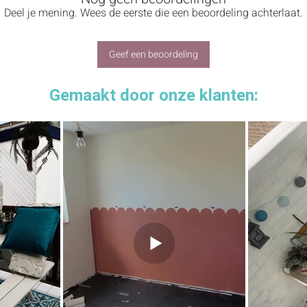
ijdepapier is speciaal ontworpen voor decoratieve projecten. Dankzij de di
Deel je mening. Wees de eerste die een beoordeling achterlaat.
lling tot dunner tissuepapier. Dit zorgt voor een heldere en levendige afw
Geef een beoordeling
)
Gemaakt door onze klanten: