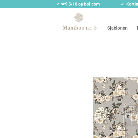
✓ ★9,5/10 op bol.com
✓ Kortin
Mamboo nr. 5
Sjablonen