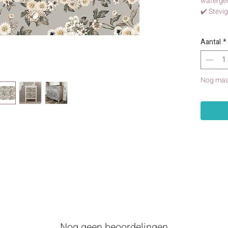
waterged
✔️ Stevi
Aantal
*
Nog maa
age Wallpaper' van Redesign with Prima
Nog geen beoordelingen