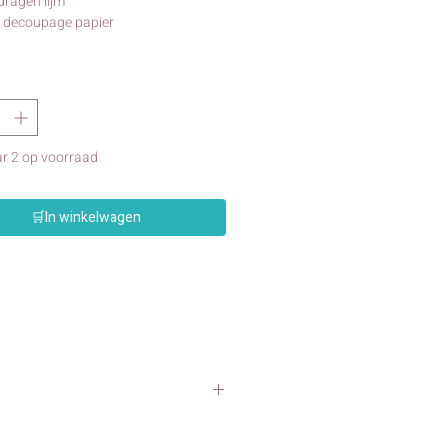
ragen lijm
g decoupage papier
r 2 op voorraad
🛒In winkelwagen