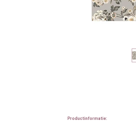
Productinformatie:
Decoupage Decor Tissue paper 'Vint