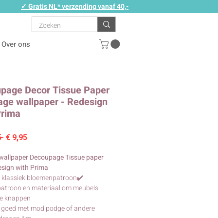
✓ Gratis NL* verzending vanaf 40,-
Over ons
page Decor Tissue Paper
tage wallpaper - Redesign
Prima
Normale
Verkoopprijs
5 
€ 9,95
prijs
wallpaper Decoupage Tissue paper
sign with Prima
 klassiek bloemenpatroon✔️
patroon en materiaal om meubels
te knappen
 goed met mod podge of andere