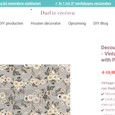
g bij meerdere sjablonen
✓ In 1 tot 3* werkdagen verzonden
Durf te creëren
DIY producten
Houten decoratie
Opruiming
DIY Blog
Decou
- Vin
with 
 € 13,9
Vintage 
van Rede
✔️ Mooie
✔️ Leuk 
mee op 
✔️ Werkt