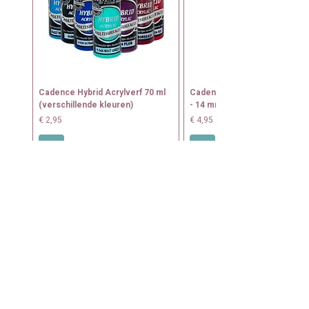
Cadence Hybrid Acrylverf 70 ml
Cadence Tamponeerkwast N
(verschillende kleuren)
- 14 mm
Prijs
Prijs
€ 2,95
€ 4,95
+
+
WEBSHOP
Mandala sjablonen
Tegel sjablonen
Muursjablonen
Bundel deals
Wegwijzer sjablonen