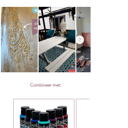
Ga je de stickers aan de binnenkant van je
sticker heen. Dit kan met je vingers maar
deur plakken? Klik dan in het keuze-menu
met een rakel werkt fijner. Door het wrijven
'omgedraaid' aan. Zo is de tekst leesbaar
zorg je ervoor dat de sticker op het raam
vanaf de buitenkant. Wanneer dit niet
blijft plakken en je het doorzichtige vel
nodig is, kies je voor 'normaal'. Maak ook
(transfer tape) voorzichtig kunt
een keuze of je wel of geen rakel wilt
verwijderen.
meebestellen.
Blijft er toch nog iets hangen op het
doorzichtige vel? Geen probleem, ga weer
even terug en wrijf extra op dit onderdeel
zodat het goed aan het raam blijft plakken.
Tada! Je hebt een leuke kerst raamsticker
op je raam of deur geplakt! Dat is pas
makkelijke maar leuke kerstdecoratie op je
raam.
Combineer met:
Verwijderen:
Verwijder de raamsticker wanneer je dit
wilt. Zolang je het binnen 5 jaar weghaalt,
blijven er geen plakresten achter.