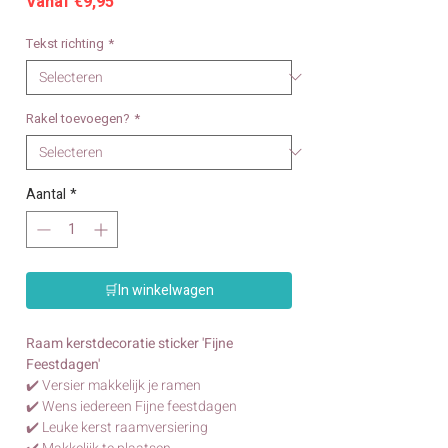
Verkoopprijs
Vanaf
€9,95
Tekst richting
*
Rakel toevoegen?
*
Aantal
*
🛒In winkelwagen
Raam kerstdecoratie sticker 'Fijne
Feestdagen'
✔️ Versier makkelijk je ramen
✔️ Wens iedereen Fijne feestdagen
✔️ Leuke kerst raamversiering