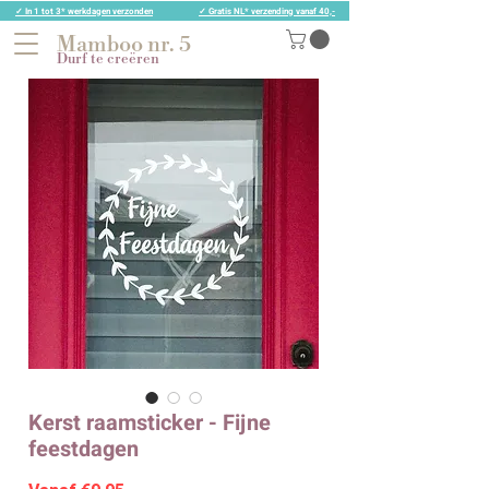
✓ In 1 tot 3* werkdagen verzonden
✓ Gratis NL* verzending vanaf 40,-
Mamboo nr. 5
Durf te creëren
Kerst raamsticker - Fijne
feestdagen