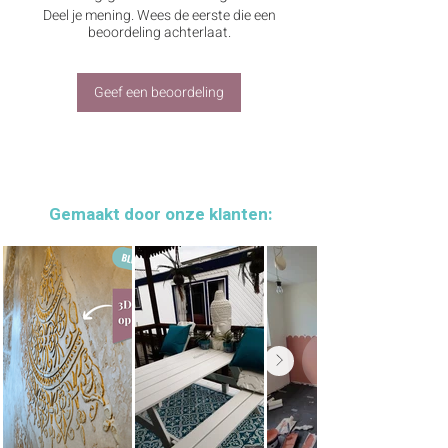
realistische metaal-look. De verf heeft
Deel je mening. Wees de eerste die een
namelijk een kleine glinstering, wat maakt
beoordeling achterlaat.
dat het materiaal op geborsteld metaal
lijkt!
Dit betreft de kleur brushed black. Het is
Geef een beoordeling
een matte metallic acrylverf op waterbasis
en de verf is non-toxic. De verf kan binnen
en buiten gebruikt worden. Te gebruiken op
vele ondergronden, o.a. hout, papier,
canvas, styrofoam en metaal.
Gemaakt door onze klanten:
Het flesje goed schudden voor gebruik.
Was kwasten direct na gebruik af met
water en eventueel wat zeep.