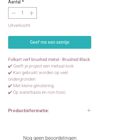
Aantal
*
Uitverkocht
Geef me een seintje
Folkart verf brushed metal - Brushed Black
✔️ Geeft je project een metaal-look
✔️ Kan gebruikt worden op veel
ondergronden
✔️ Met kleine glinstering
✔️ Op waterbasis en non-toxic
Productinformatie:
Folkart verf brushed metal in de kleur
brushed black 59 ml
Met deze Folkart verf creëer je een
Nog geen beoordelingen