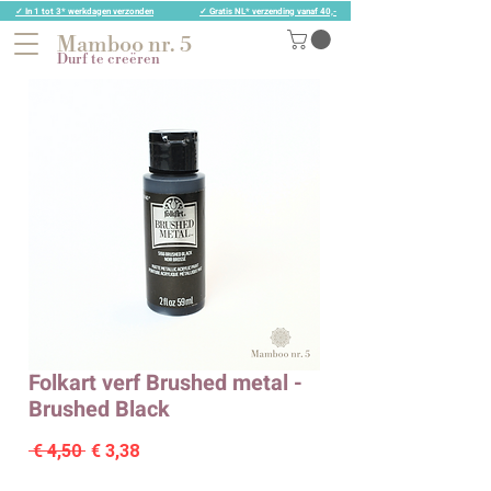
✓ In 1 tot 3* werkdagen verzonden
✓ Gratis NL* verzending vanaf 40,-
Mamboo nr. 5
Durf te creëren
Folkart verf Brushed metal -
Brushed Black
Normale
Verkoopprijs
 € 4,50 
€ 3,38
prijs