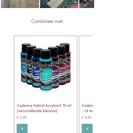
Combineer met:
Cadence Hybrid Acrylverf 70 ml
Cadence Tamponeerkwast N
(verschillende kleuren)
- 14 mm
Prijs
Prijs
€ 2,95
€ 4,95
+
+