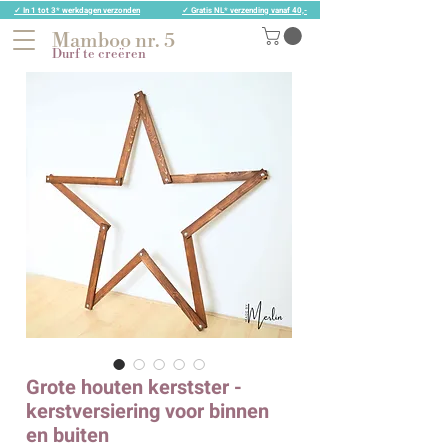
✓ In 1 tot 3* werkdagen verzonden
✓ Gratis NL* verzending vanaf 40,-
Mamboo nr. 5
Durf te creëren
Grote houten kerstster -
kerstversiering voor binnen
en buiten