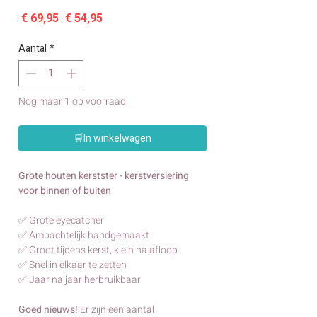
Normale
Verkoopprijs
 € 69,95 
€ 54,95
prijs
Aantal
*
Nog maar 1 op voorraad
🛒In winkelwagen
Grote houten kerstster - kerstversiering
voor binnen of buiten
✅ Grote eyecatcher
✅ Ambachtelijk handgemaakt
✅ Groot tijdens kerst, klein na afloop
✅ Snel in elkaar te zetten
✅ Jaar na jaar herbruikbaar
Goed nieuws!
Er zijn een aantal