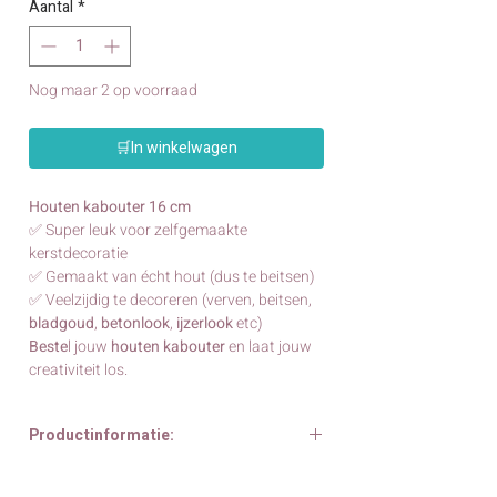
Aantal
*
Nog maar 2 op voorraad
🛒In winkelwagen
Houten kabouter 16 cm
✅ Super leuk voor zelfgemaakte
kerstdecoratie
✅ Gemaakt van écht hout (dus te beitsen)
✅ Veelzijdig te decoreren (verven, beitsen,
bladgoud
,
betonlook
,
ijzerlook
etc)
Beste
l jouw
houten kabouter
en laat jouw
creativiteit los.
Productinformatie:
Houten kabouter 16 cm