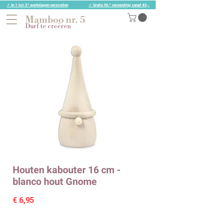
✓ In 1 tot 3* werkdagen verzonden
✓ Gratis NL* verzending vanaf 40,-
Mamboo nr. 5
Durf te creëren
Houten kabouter 16 cm -
blanco hout Gnome
Prijs
€ 6,95