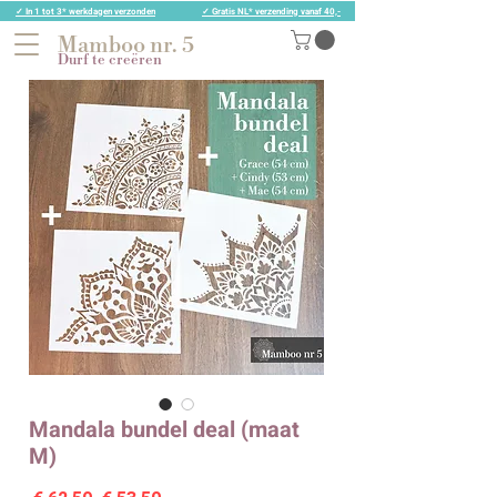
✓ In 1 tot 3* werkdagen verzonden
✓ Gratis NL* verzending vanaf 40,-
Mamboo nr. 5
Durf te creëren
Mandala bundel deal (maat
M)