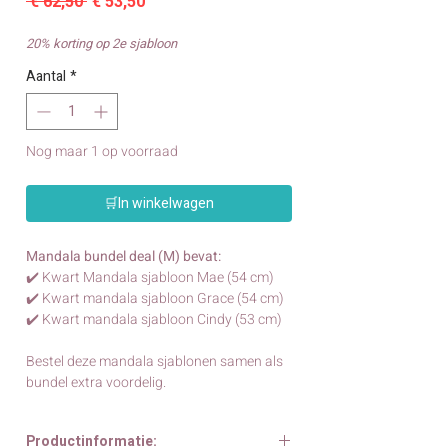
Normale
Verkoopprijs
 € 62,50 
€ 53,50
prijs
20% korting op 2e sjabloon
Aantal
*
Nog maar 1 op voorraad
🛒In winkelwagen
Mandala bundel deal (M) bevat:
✔️ Kwart Mandala sjabloon Mae (54 cm)
✔️ Kwart mandala sjabloon Grace (54 cm)
✔️ Kwart mandala sjabloon Cindy (53 cm)
Bestel deze mandala sjablonen samen als
bundel extra voordelig.
Productinformatie: