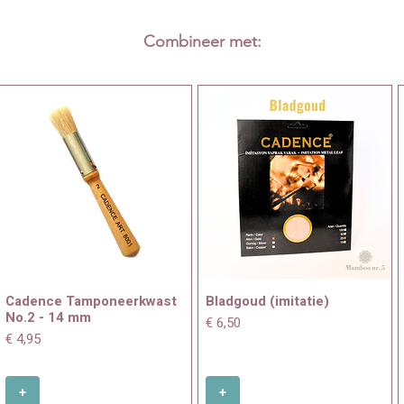
Combineer met:
Cadence Tamponeerkwast
Bladgoud (imitatie)
No.2 - 14 mm
Prijs
€ 6,50
Prijs
€ 4,95
+
+