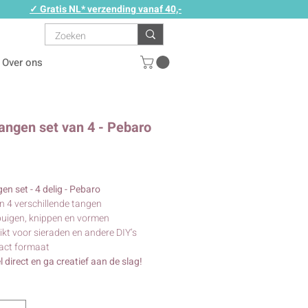
✓ Gratis NL* verzending vanaf 40,-
Over ons
tangen set van 4 - Pebaro
Prijs
en set - 4 delig - Pebaro
n 4 verschillende tangen
uigen, knippen en vormen
kt voor sieraden en andere DIY’s
ct formaat
l direct en ga creatief aan de slag!