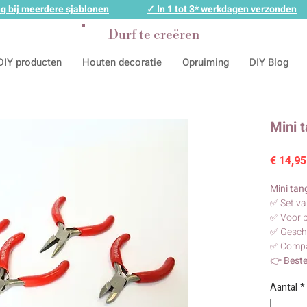
g bij meerdere sjablonen
✓ In 1 tot 3* werkdagen verzonden
Durf te creëren
DIY producten
Houten decoratie
Opruiming
DIY Blog
Mini 
€ 14,95
Mini tang
✅ Set va
✅ Voor b
✅ Geschi
✅ Compa
👉
Beste
Aantal
*