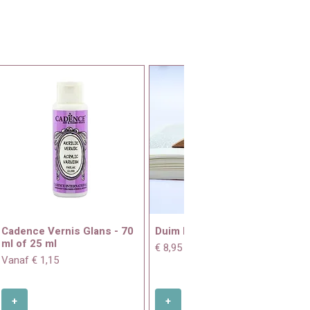
Cadence Vernis Glans - 70
Duim boekenhouder
ml of 25 ml
Prijs
€ 8,95
Verkoopprijs
Vanaf
€ 1,15
+
+