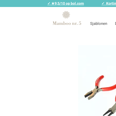
✓ ★9,5/10 op bol.com
✓ Kortin
Mamboo nr. 5
Sjablonen