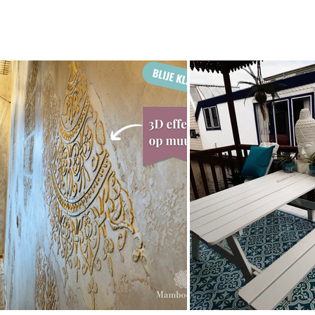
een
spitse tang
en een
kniptang
Ideaal als basisset voor hobbyisten
Merk: Pebaro
EAN: 4006094245002