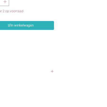
r 2 op voorraad
🛒In winkelwagen
men maken. Deze hobbytangen zijn