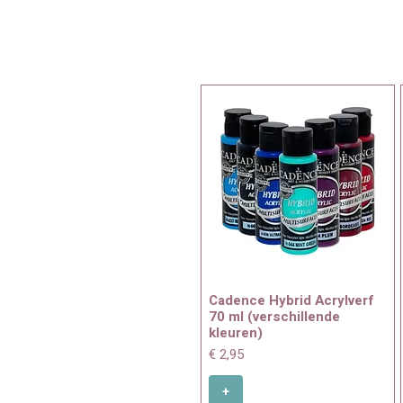
Cadence Hybrid Acrylverf
70 ml (verschillende
kleuren)
Prijs
€ 2,95
+