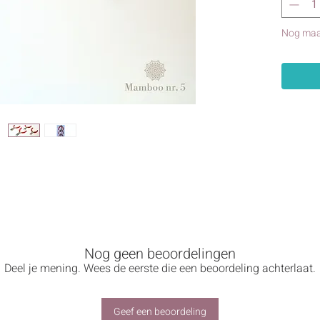
Nog maa
r sieraden en fijn knutselwerk
Nog geen beoordelingen
or fijn knutselwerk, zoals sieraden maken, draad buigen of metaalbloe
Deel je mening. Wees de eerste die een beoordeling achterlaat.
i creatieve projecten.
gen:
Geef een beoordeling