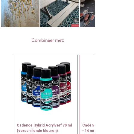
Combineer met:
Cadence Hybrid Acrylverf 70 ml
Cadence Tamponeerkwast N
(verschillende kleuren)
- 14 mm