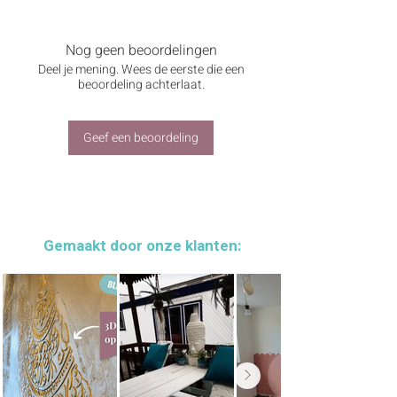
Rijst decoupagepapier 'Flora' van Cadence
Dit rijst decoupagepapier van Cadence is
stevig van kwaliteit en heeft die
Nog geen beoordelingen
kenmerkende, zichtbare vezelstructuur. Het
Deel je mening. Wees de eerste die een
vel is 30 x 42 cm groot en ideaal voor
beoordeling achterlaat.
allerlei creatieve toepassingen, zoals DIY
decoratie, mixed media, canvas, glas en
zelfs meubels. (Leuk als verrassingseffect
Geef een beoordeling
in een lade!)
Je brengt het papier eenvoudig aan met
decoupagelijm en een zachte kwast. Het
bloemige rozenpatroon zorgt voor een
romantisch, sfeervol accent op je project.
Gemaakt door onze klanten:
EAN: 8699036746277