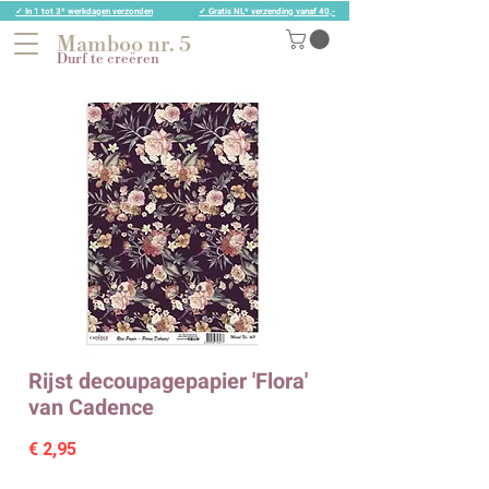
✓ In 1 tot 3* werkdagen verzonden
✓ Gratis NL* verzending vanaf 40,-
Mamboo nr. 5
Durf te creëren
Rijst decoupagepapier 'Flora'
van Cadence
Prijs
€ 2,95