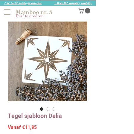
✓ In 1 tot 3* werkdagen verzonden
✓ Gratis NL* verzending vanaf 40,-
Mamboo nr. 5
Durf te creëren
Tegel sjabloon Delia
Verkoopprijs
Vanaf
€11,95