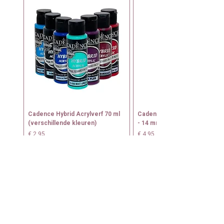
Cadence Hybrid Acrylverf 70 ml
Cadence Tamponeerkwast N
(verschillende kleuren)
- 14 mm
Prijs
Prijs
€ 2,95
€ 4,95
+
+
WEBSHOP