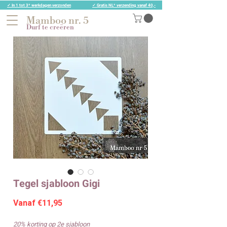
✓ In 1 tot 3* werkdagen verzonden
✓ Gratis NL* verzending vanaf 40,-
Mamboo nr. 5
Durf te creëren
Tegel sjabloon Gigi
Verkoopprijs
Vanaf
€11,95
20% korting op 2e sjabloon