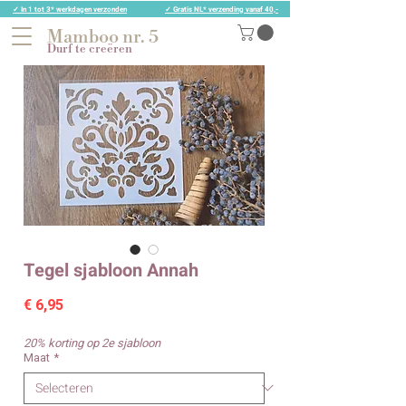
✓ In 1 tot 3* werkdagen verzonden
✓ Gratis NL* verzending vanaf 40,-
Mamboo nr. 5
Durf te creëren
Tegel sjabloon Annah
Prijs
€ 6,95
20% korting op 2e sjabloon
Maat
*