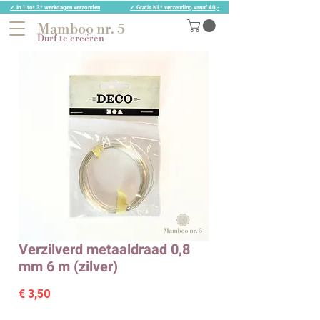
✓ In 1 tot 3* werkdagen verzonden
✓ Gratis NL* verzending vanaf 40,-
Mamboo nr. 5
Durf te creëren
Verzilverd metaaldraad 0,8
mm 6 m (zilver)
Prijs
€ 3,50