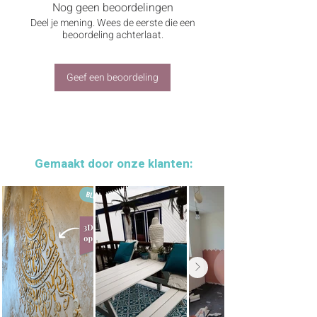
Dun, verzilverd metaaldraad van 0,8 mm
Nog geen beoordelingen
dik en 6 meter lang. Geschikt voor sieraden
Deel je mening. Wees de eerste die een
maken en andere fijne knutselwerkjes.
beoordeling achterlaat.
Mooi glanzend en buigzaam materiaal
voor creatieve details.
Merk: Creativ Company
Geef een beoordeling
EAN: 5707167052525
Gemaakt door onze klanten: