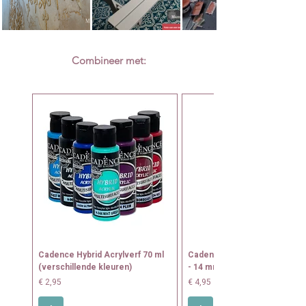
Combineer met:
Cadence Hybrid Acrylverf 70 ml
Cadence Tamponeerkwast N
(verschillende kleuren)
- 14 mm
Prijs
Prijs
€ 2,95
€ 4,95