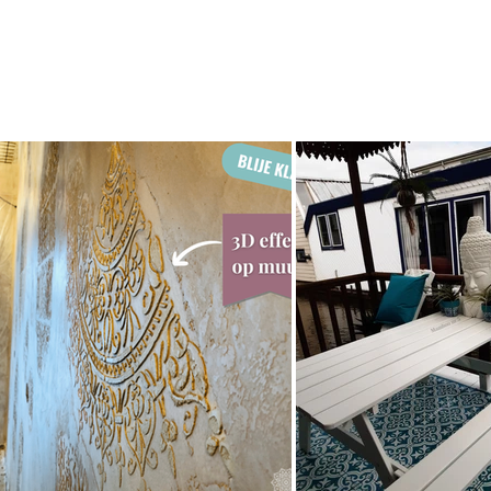
extra fijne applicatie van de sjablone
Ben je op zoek naar de geboorte wegw