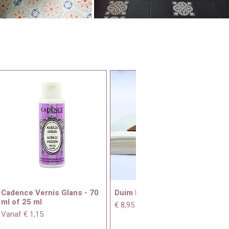
Cadence Vernis Glans - 70
Duim boekenhouder
ml of 25 ml
Prijs
€ 8,95
Verkoopprijs
Vanaf
€ 1,15