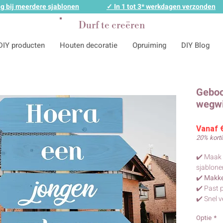
g bij meerdere sjablonen
✓ In 1 tot 3* werkdagen verzonden
Durf te creëren
DIY producten
Houten decoratie
Opruiming
DIY Blog
Geboo
wegwi
Vanaf
20% korti
✔️ Maak 
sjablone
✔️
Makkel
✔️ Past 
✔️ Snel 
Optie
*