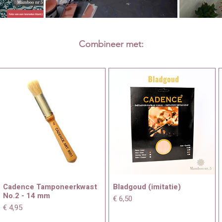
Combineer met:
Cadence Tamponeerkwast
Bladgoud (imitatie)
No.2 - 14 mm
Prijs
€ 6,50
Prijs
€ 4,95