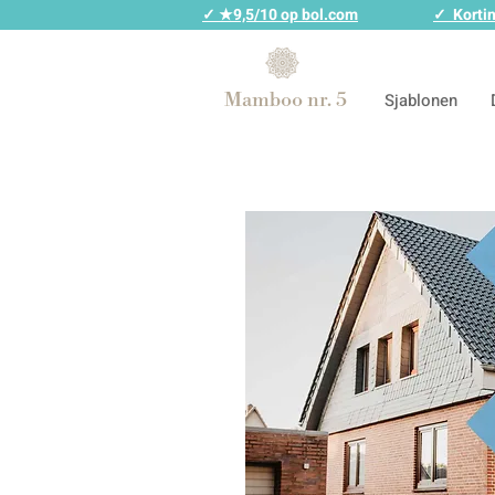
✓ ★9,5/10 op bol.com
✓ Kortin
Mamboo nr. 5
Sjablonen