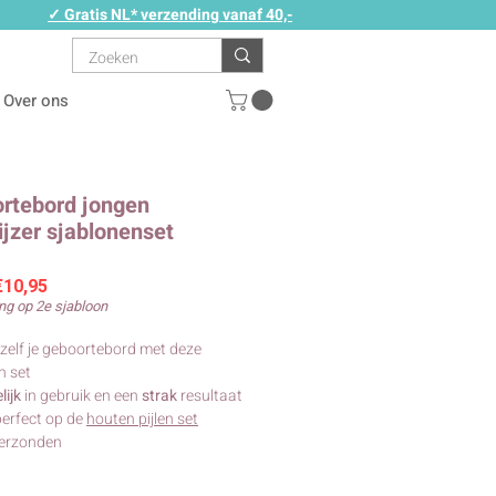
✓ Gratis NL* verzending vanaf 40,-
Over ons
rtebord jongen
jzer sjablonenset
Verkoopprijs
€10,95
ng op 2e sjabloon
zelf je geboortebord met deze
n set
ijk
in gebruik en een
strak
resultaat
perfect op de
houten pijlen set
verzonden