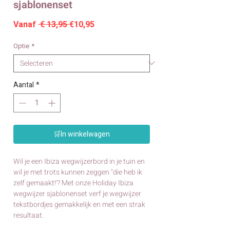
sjablonenset
Normale
Verkoopprijs
Vanaf
 € 13,95 
€10,95
prijs
Optie
*
Aantal
*
🛒In winkelwagen
Wil je een Ibiza wegwijzerbord in je tuin en
wil je met trots kunnen zeggen "die heb ik
zelf gemaakt!'? Met onze Holiday Ibiza
wegwijzer sjablonenset verf je wegwijzer
tekstbordjes gemakkelijk en met een strak
resultaat.