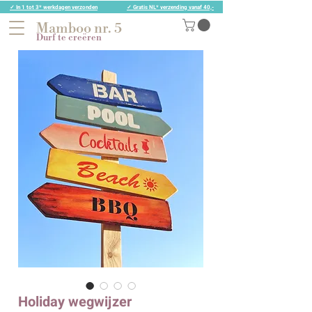
✓ In 1 tot 3* werkdagen verzonden
✓ Gratis NL* verzending vanaf 40,-
Mamboo nr. 5
Durf te creëren
Holiday wegwijzer